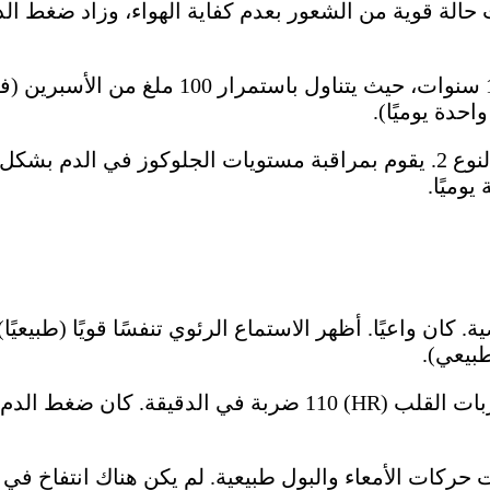
بالإضافة إلى ذلك، يعاني المريض من داء السكري من النوع 2. يقوم بمراقبة مس
 كان واعيًا. أظهر الاستماع الرئوي تنفسًا قويًا (طبيعي
نت حركات الأمعاء والبول طبيعية. لم يكن هناك انتفاخ في