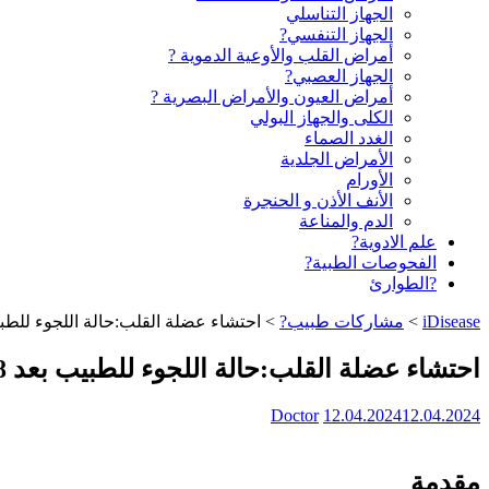
الجهاز التناسلي
الجهاز التنفسي?
أمراض القلب والأوعية الدموية ?
الجهاز العصبي?
أمراض العيون والأمراض البصرية ?️
الكلى والجهاز البولي
الغدد الصماء
الأمراض الجلدية
الأورام
الأنف الأذن و الحنجرة
الدم والمناعة
علم الادوية?
الفحوصات الطبية?
?الطوارئ
iDisease
>
مشاركات طبيب?
>
احتشاء عضلة القلب:حالة اللجوء للطبيب بعد 8 أيام 
احتشاء عضلة القلب:حالة اللجوء للطبيب بعد 8 أيام من النوبة
Doctor
12.04.2024
12.04.2024
مقدمة