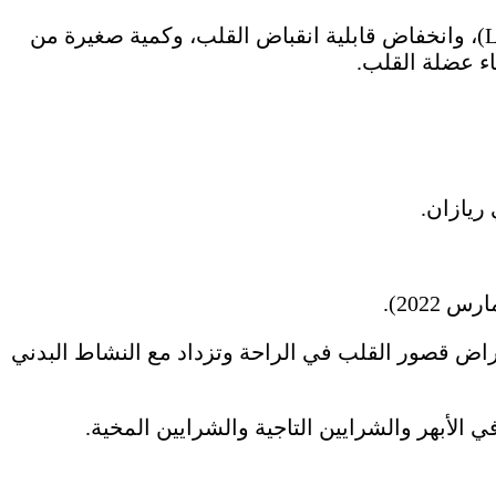
أظهرت الاستشعار الصوتي للقلب في 21 مارس وجود تجويف دموي بالقلب بسبب تمدد جدار البطين الأيسر (LV)، وانخفاض قابلية انقباض القلب، وكمية صغيرة من
اء عضلة القلب.
ريازان.
لدرجة IIb مع انخفاض نسبة الانقباض (46%)، الفئة الوظيفية 4 (وجود أعراض قصور القلب في الراحة وتزداد مع النشاط البدني
 الأبهر والشرايين التاجية والشرايين المخية.