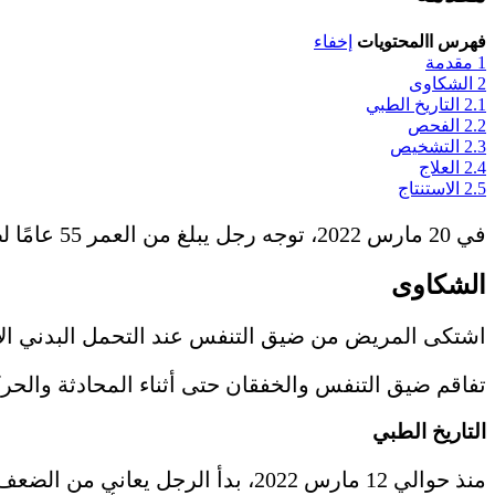
فهرس االمحتويات
إخفاء
1
مقدمة
2
الشكاوى
2.1
التاريخ الطبي
2.2
الفحص
2.3
التشخيص
2.4
العلاج
2.5
الاستنتاج
في 20 مارس 2022، توجه رجل يبلغ من العمر 55 عامًا لطلب المساعدة الطبية.
الشكاوى
اشتكى المريض من ضيق التنفس عند التحمل البدني الأد
تفاقم ضيق التنفس والخفقان حتى أثناء المحادثة والحرك
التاريخ الطبي