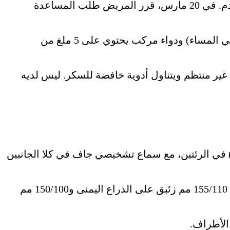
الضعف، وظهر ضيق التنفس مع التحمل الأدنى، وظهرت حالة قوية من الشعور بعدم كفاية الهواء، وزاد ضغط الدم. في 20 مارس، قرر المريض طلب المساعدة
منذ أكثر من 10 سنوات، حيث يتناول باستمرار 100 ملغ من الأسبرين (في المساء) ودواء مركب يحتوي على 5 ملغ من
تويات الجلوكوز في الدم بشكل غير منتظم ويتناول أدوية خافضة للسكر. ليس لديه
ًا) في الرئتين، مع سماع تشخيصي جاف في كلا الجانبين
كانت أصوات القلب مبهمة، مع ايقاع منتظم ومعدل ضربات القلب (HR) 110 ضربة في الدقيقة. كان ضغط الدم 155/110 مم زئبق على الذراع اليمنى و150/100 مم
 الأطراف.