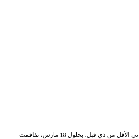
منذ حوالي 12 مارس 2022، بدأ الرجل يعاني من الضعف والإرهاق، وتفاقم ضيق التنفس وظهوره مع التحمل البدني الأقل من ذي قبل. بحلول 18 مارس، تفاقمت