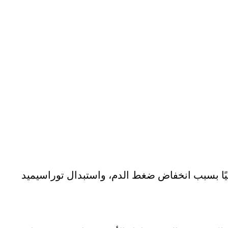
ن إلى 20 ملغ مساءً، واستبدال ليزينوبريل بالبيريندوبريل 5 ملغ مرتين يوميًا بسبب انخفاض ضغط الدم، واستبدال توراسيميد