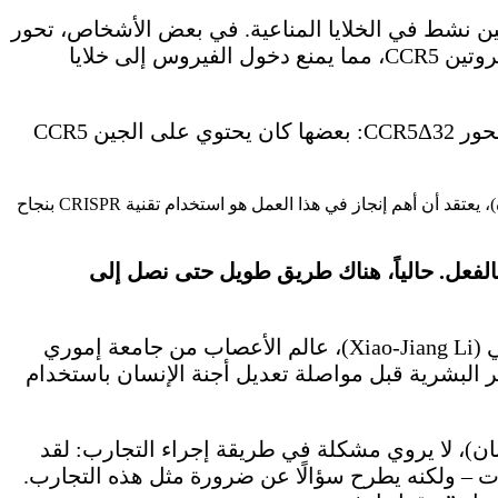
CRISP لزرع تحور في جين CCR5 في بعض الأجنة. هذا الجين نشط في الخلايا المناعية. في بعض الأشخاص، تحور
الجين CCR5 (CCR5Δ32) يحدث طبيعياً ويمنح مقاومة ضد فيروس نقص المناعة البشرية (HIV) من خلال تغيير بروتين CCR5، مما يمنع دخول الفيروس إلى خلايا
تحليل الجينات أظهر أن 4 من بين 26 جنينًا تم تعديلهم بنجاح. ومع ذلك، لم تحمل جميع الصبغيات في هذه الأجنة تحور CCR5Δ32: بعضها كان يحتوي على الجين CCR5
جورج دالي (George Daley)، خبير في مجال الخلايا الجذعية في مستشفى الأطفال في بوسطن (Children’s Hospital Boston، الولايات المتحدة)، يعتقد أن أهم إنجاز في هذا العمل هو استخدام تقنية CRISPR بنجاح
 بالفعل. حالياً، هناك طريق طويل حتى نصل إلى
“هذا فقط يؤكد أن تحرير الخلايا بدقة في أجنة الإنسان يصاحبه العديد من التحديات التقنية”، يعلق شياو-جيان لي (Xiao-Jiang Li)، عالم الأعصاب من جامعة إموري
ر البشرية قبل مواصلة تعديل أجنة الإنسان باستخدام
Tetsuya Ishii)، خبير في مجال الأخلاقيات الحيوية من جامعة هوكايدو (Hokkaido University، اليابان)، لا يروي مشكلة في طريقة إجراء التجارب: لقد
ات – ولكنه يطرح سؤالًا عن ضرورة مثل هذه التجارب.