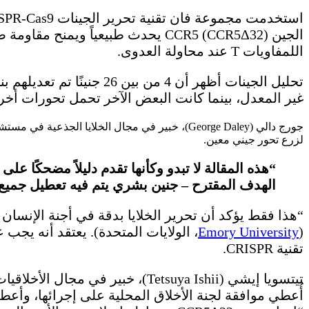
اللمفاويات T عند محاولة العدوى.
غير المعدل، بينما كانت البعض الآخر تحمل تحورات أخر
لزرع تحور جيني معين.
“هذه المقالة لا تبدو وكأنها تقدم دليلاً مضحكًا ع
الهدف المقترح – جنين بشري يتم فيه تعطيل جميع نسخ CCR5″، يقو
(
Emory University
، الولايات المتحدة). يعتقد أنه يج
تقنية CRISPR.
أُعطي موافقة لجنة الأخلاق المحلية على إجرائها، وأع