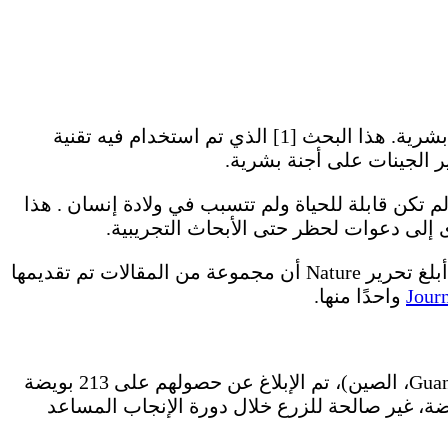
قام علماء صينيون باستخدام تقنية CRISPR لزراعة تحور مقاومة فيروس نقص المناعة البشرية (HIV) في أجنة بشرية. هذا البحث [1] الذي تم استخدام فيه تقنية
ية لم تكن قابلة للحياة ولم تتسبب في ولادة إنسان . هذا
أدى إلى دعوات لحظر حتى الأبحاث التجريبية.
في الوقت نفسه، هناك معلومات تفيد بأن مجموعات بحثية أخرى تجري تجارب مماثلة. أحد المصادر في الصين أبلغ تحرير Nature أن مجموعة من المقالات تم تقديمها
واحدًا منها.
في دراسة جديدة قام بها يونغ فان (Yong Fan) وزملاؤه من جامعة غوانغتشو الطبية (Guangzhou Medical University، الصين)، تم الإبلاغ عن حصولهم على 213 بويضة
سان خلال الفترة من أبريل إلى سبتمبر 2014. كانت هذه البويضات المخصبة، التي قدمتها 87 مريضة، غير صالحة للزرع خلال دورة الإنجاب المساعد