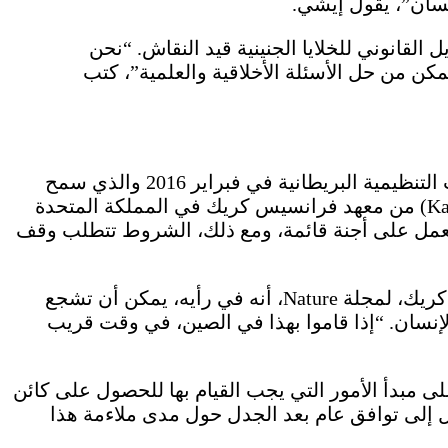
القانوني للخلايا الجنينية قيد النقاش. “نحن
مكن من حل الأسئلة الأخلاقية والعلمية”، كتب
من وجهة نظر جورج ديلي، هناك فرق واضح بين عمل فان وبين البحث الذي تمت الموافقة عليه من قبل الجهات التنظيمية البريطانية في فبراير 2016 والذي سمح
باستخدام تقنية CRISPR لتحرير أجنة الإنسان. في التجارب التي يجريها الباحثون بقيادة كاثي نياكان (Kathy Niakan) من معهد فرانسيس كريك في المملكة المتحدة
العمل على أجنة قائمة، ومع ذلك، الشروط تتطلب وقف
في وقت سابق هذا العام، أعلن روبن لوفيل-بيدج (Robin Lovell-Badge)، أيضًا عالم تطوير من معهد فرانسيس كريك، لمجلة Nature، أنه في رأيه، يمكن أن تشجع
الإنسان. “إذا قاموا بهذا في الصين، في وقت قريب
على مبدأ الأمور التي يجب القيام بها للحصول على كائن
دم دون الانتظار للوصول إلى توافق عام بعد الجدل حول مدى ملاءمة هذا