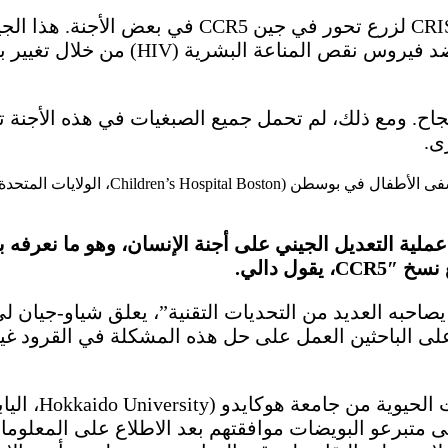
استخدمت مجموعة فان تقنية تحرير الجينات R-Cas9
ى.
لى عملية التعديل الجيني على أجنة الإنسان، وهو ما نعرفه
ل دالي.
ب على الباحثين العمل على حل هذه المشكلة في القرود غي
تيتسويا إيشي (
طى متبرعو البويضات موافقتهم بعد الاطلاع على المعلوم