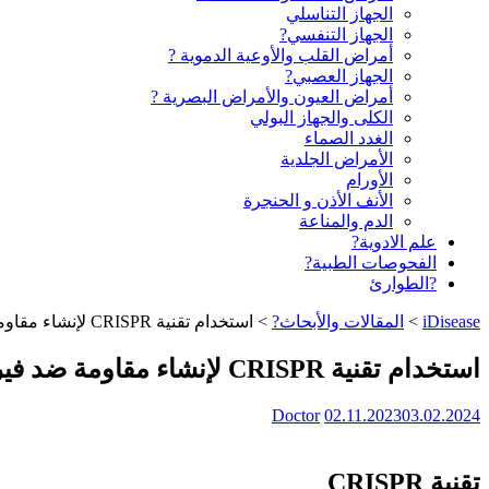
الجهاز التناسلي
الجهاز التنفسي?
أمراض القلب والأوعية الدموية ?
الجهاز العصبي?
أمراض العيون والأمراض البصرية ?️
الكلى والجهاز البولي
الغدد الصماء
الأمراض الجلدية
الأورام
الأنف الأذن و الحنجرة
الدم والمناعة
علم الادوية?
الفحوصات الطبية?
?الطوارئ
iDisease
>
المقالات والأبحاث?
>
استخدام تقنية CRISPR لإنشاء مقاومة ضد فيروس نقص المناعة البشرية (HIV)
استخدام تقنية CRISPR لإنشاء مقاومة ضد فيروس نقص المناعة البشرية (HIV)
Doctor
02.11.2023
03.02.2024
تقنية CRISPR