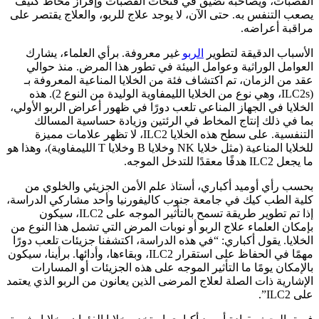
القصبات، ويصاحبه تضيق في فتحات القصبات وإفراز مخاط كثيف
يصعب التنفس به. حتى الآن، لا يوجد علاج للربو، والعلاج يقتصر على
مراقبة أعراضه.
الأسباب الدقيقة لتطوير
الربو
غير معروفة. برأي العلماء، يشارك
العوامل الوراثية وعوامل البيئة في تطور هذا المرض. منذ حوالي
عقد من الزمان، تم اكتشاف فئة من الخلايا المناعية المعروفة بـ
(ILC2s، وهي نوع من الخلايا الليمفاوية الوليدة من النوع 2). هذه
الخلايا في الجهاز المناعي تلعب دورًا في ظهور أعراض الربو الأولي،
بما في ذلك إنتاج المخاط في الرئتين وزيادة حساسية المسالك
التنفسية. على سطح هذه الخلايا ILC2، لا تظهر علامات مميزة
للخلايا المناعية (مثل خلايا NK وخلايا B وخلايا T الليمفاوية)، وهذا هو
ما يجعل ILC2 هدفًا معقدًا للتدخل الموجه.
بحسب رأي أوميد أكباري، أستاذ علم الأمن الجزيئي والخلوي من
كلية الطب كيك في جامعة جنوب كاليفورنيا وأحد مشاركي الدراسة،
إذا تم تطوير طريقة تسمح بالتأثير الموجه على ILC2، سيكون
بإمكان العلماء علاج الربو أو نوبات المرض التي تشمل هذا النوع من
الخلايا. يقول أكباري: “في هذه الدراسة، اكتشفنا جزيئات تلعب دورًا
مهمًا في الحفاظ على استقرار ILC2، وبقاءها، وأدائها. برأينا، سيكون
بالإمكان يومًا ما التأثير الموجه على هذه الجزيئات أو المسارات
الإشارية ذات الصلة لعلاج المرضى الذين يعانون من الربو الذي يعتمد
على ILC2”.