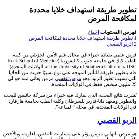
تطوير طريقة استهداف خلايا محددة
لمكافحة المرض
فهرس االمحتويات
إخفاء
1
تطوير طريقة استهداف خلايا محددة لمكافحة المرض
2
الربو القصبي
فريق علمي بقيادة خبراء في مجال علم الأمن الجزيئي من كلية
الطب كيك في جامعة جنوب كاليفورنيا (Keck School of Medicine
of the University of Southern California، USC، الولايات المتحدة)
قام بتطوير طريقة للتأثير الموجه على نوع نسبيًا حديث من الخلايا
التي تسبب تطور الربو، وهو
مرض تنفسي
مزمن يعاني منه حوالي
25 مليون شخص فقط في الولايات المتحدة.
نُشرت نتائج البحث، الذي شارك فيه خبراء من شركة جانسن للبحث
والتطوير ومعهد دانا-فاربر للسرطان وكلية الطب بجامعة هارفارد
في الولايات المتحدة، في مجلة “المناعة”.
الربو القصبي
هو مرض التهابي مزمن يؤثر على مسارات التنفس العلوية، وبالأخص