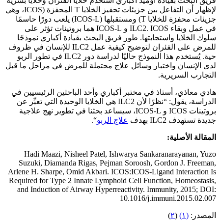
فريق البحث بقيادة أوميد أكباري استخدم خلايا الفئران وخلايا بشرية
لإظهار أن التفاعل بين جزيئات تحفيز الخلايا T المحفزة (ICOS، وهي
جزيئات محفزة للخلايا T) ومستقبلها (ICOS-L) يلعب دورًا حاسمًا
في عمل وبقاء ILC2. ICOS و ICOS-L هما بروتينات تؤثر على
سلوك الخلايا واستجابتها. طور فريق البحث بقيادة أكباري نموذجًا
للمرض على الفئران لتوضيح كيفية عمل ILC2 للإنسان في ظروف
حية. يُستخدم هذا النموذج حاليًا لدراسة دور ILC2 في تطور الربو
لدى الإنسان واختبار وسائل علاج محتملة للمرض في مراحل ما قبل
التجارب السريرية.
هادي معاذي، أستاذ في مختبر أكباري وأحد الباحثين الرئيسيين في
الدراسة، يقول: “نظرًا لأن ILC2 هي الخلايا الوحيدة التي تعبِّر عن
بروتينات ICOS و ICOS-L، سيساعد بحثنا في تطوير نهج علاجية
جديدة تستهدف ILC2 بهدف
علاج الربو
“.
المقالة الأصلية:
Hadi Maazi, Nisheel Patel, Ishwarya Sankaranarayanan, Yuzo
Suzuki, Diamanda Rigas, Pejman Soroosh, Gordon J. Freeman,
Arlene H. Sharpe, Omid Akbari. ICOS:ICOS-Ligand Interaction Is
Required for Type 2 Innate Lymphoid Cell Function, Homeostasis,
and Induction of Airway Hyperreactivity. Immunity, 2015; DOI:
10.1016/j.immuni.2015.02.007
المصدر:
(١)
(
٢
)