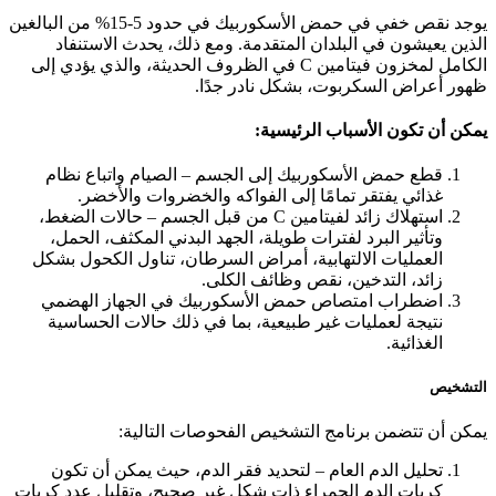
يوجد نقص خفي في حمض الأسكوربيك في حدود 5-15% من البالغين
الذين يعيشون في البلدان المتقدمة. ومع ذلك، يحدث الاستنفاد
الكامل لمخزون فيتامين C في الظروف الحديثة، والذي يؤدي إلى
ظهور أعراض السكربوت، بشكل نادر جدًا.
يمكن أن تكون الأسباب الرئيسية:
قطع حمض الأسكوربيك إلى الجسم – الصيام واتباع نظام
غذائي يفتقر تمامًا إلى الفواكه والخضروات والأخضر.
استهلاك زائد لفيتامين C من قبل الجسم – حالات الضغط،
وتأثير البرد لفترات طويلة، الجهد البدني المكثف، الحمل،
العمليات الالتهابية، أمراض السرطان، تناول الكحول بشكل
زائد، التدخين، نقص وظائف الكلى.
اضطراب امتصاص حمض الأسكوربيك في الجهاز الهضمي
نتيجة لعمليات غير طبيعية، بما في ذلك حالات الحساسية
الغذائية.
التشخيص
يمكن أن تتضمن برنامج التشخيص الفحوصات التالية:
تحليل الدم العام – لتحديد فقر الدم، حيث يمكن أن تكون
كريات الدم الحمراء ذات شكل غير صحيح، وتقليل عدد كريات