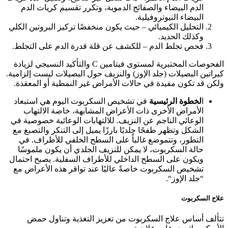
الدم البيضاء والصفائح الدموية، وتكرر تقسيم كريات الدم
البيضاء النيوتروفيلية.
التحليل الكيميائي – حيث يكون منخفضًا تركيز البروتين الكلي
وكذلك الحديد.
فحص تجلط الدم – للكشف عن قلة قدرة الدم على التجلط.
الفحوصات المختبرية لمستوى فيتامين C والتأكيد النسيجي لزيادة
كيراتين البصيلات (جلد الإوز) والنزيف حول البصيلات ليست إلزامية.
ولكن قد تكون مفيدة في حالات الأمراض غير النمطية أو المعقدة.
ا
لخطوة الرئيسية
في تشخيص السكربوت اليوم هي استبعاد
الأمراض الأخرى ذات الأعراض المشابهة، خاصة الالتهاب
الوعائي الناجم عن النزيف. للالتهابات الوعائية خصوصية في
الشكل وتظهر طفحًا جلديًا بارزًا يميل إلى التنكر والتصبغ مع
التطور، وتتموضع غالباً على السطح الخلفي للأطراف.
في
حالة السكربوت
، لا يمكن للنزيف الجلدي أن يكون ملموسًا
ويكون على السطح الداخلي للأطراف السفلية. يصبح احتمال
تشخيص السكربوت خاصةً عاليًا عند توافر هذه الأعراض مع
“
جلد الإوز
“.
علاج السكربوت
تتألف أساس علاج السكربوت من تعزيز التغذية وتناول حمض