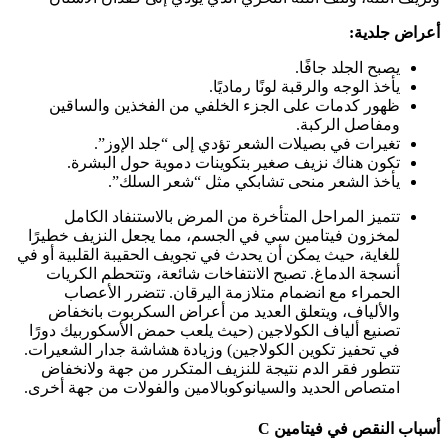
أعراض جلدية:
يصبح الجلد جافًا.
يأخذ الوجه والرقبة لونًا رماديًا.
ظهور كدمات على الجزء الخلفي من الفخذين والساقين
ومفاصل الركبة.
تغيرات في بصيلات الشعر تؤدي إلى “جلد الإوز”.
تكون هناك نزيف صغير بتكوينات دموية حول البشرة.
يأخذ الشعر منحى تشابكي مثل “شعر السلك”.
تتميز
المراحل المتأخرة
من المرض بالاستنفاد الكامل
لمخزون فيتامين سي في الجسم، مما يجعل النزيف خطيرًا
للغاية، حيث يمكن أن يحدث في تجويف الحقيبة القلبية أو في
أنسجة الدماغ. تصبح الانتفاخات شائعة، وتتحطم الكريات
الحمراء مع انضمام متلازمة اليرقان. تتضرر الأعصاب
والألياف، ويتعلق العديد من أعراض السكربوت بانخفاض
تصنيع ألياف الكولاجين (حيث يلعب حمض الأسكوربيك دورًا
في تحفيز تكوين الكولاجين) وزيادة هشاشة جدار الشعيرات.
تتطور فقر الدم نتيجة للنزيف المتكرر من جهة ولانخفاض
امتصاص الحديد والسيانوكوبالامين والفولات من جهة أخرى.
أسباب النقص في فيتامين C