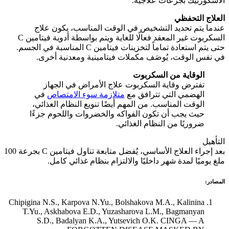
الأسكوربيك بجرعات علاجية.
العلاج التحفظي
عندما يتم تحديد التشخيص في الوقت المناسب، يكون علاج
السكربوت غير المعقد فعالًا للغاية ويتم بواسطة أدوية فيتامين C
حتى يتم استعادة تماماً لتخزينات فيتامين C المناسبة في الجسم.
في نفس الوقت، يُوصَف مكملات فيتامينية ومعدنية أخرى.
الوقاية من السكربوت
تفترض وقاية السكربوت علاج الأمراض في الجهاز
الهضمي التي تترافق مع
متلازمة سوء الامتصاص
في
الوقت المناسب. من المهم أيضًا تنويع النظام الغذائي،
حيث يجب أن تكون الفواكه والخضروات واللحوم جزءًا
ضروريًا من النظام الغذائي.
التأهيل
بعد إجراء العلاج الأساسي، يُفضل متابعة تناول فيتامين C بجرعة 100
ملغ يوميًا لمدة شهر داخليًا والالتزام بنظام غذائي كامل.
المصادر:
Chipigina N.S., Karpova N.Yu., Bolshakova M.A., Kalinina
T.Yu., Askhabova E.D., Yuzasharova L.M., Bagmanyan
S.D., Badalyan K.A., Yutsevich O.K. CINGA — A