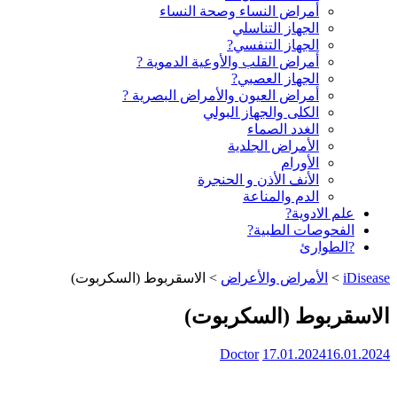
أمراض النساء وصحة النساء
الجهاز التناسلي
الجهاز التنفسي?
أمراض القلب والأوعية الدموية ?
الجهاز العصبي?
أمراض العيون والأمراض البصرية ?️
الكلى والجهاز البولي
الغدد الصماء
الأمراض الجلدية
الأورام
الأنف الأذن و الحنجرة
الدم والمناعة
علم الادوية?
الفحوصات الطبية?
?الطوارئ
iDisease
>
الأمراض والأعراض
>
الاسقربوط (السكربوت)
الاسقربوط (السكربوت)
Doctor
17.01.2024
16.01.2024