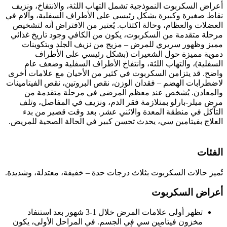
أعراض السكربوت النموذجية تشمل التهاب اللثة، والانتفاخ، ونزيف
نقاط صغيرة وكبيرة بشكل رئيسي على الأطراف السفلية، وآلام في
العضلات والعظام، وحالة اكتئاب. يُعتبر من الافتراض أنه لتشخيص
مرحلة متقدمة من السكربوت، يكون من الكافي وجود تاريخ غذائي
مميز وظهور سريري للمرض – مزيج من نزيف الجلد وبتكوينات
دموية مميزة حول الشعيرات (بشكل رئيسي على الأطراف
السفلية)، والتهاب اللثة، وانتفاخ الأطراف السفلية وضعف عام
واضح. قد يتزامن السكربوت في كثير من الأحيان مع علامات أخرى
لاضطرابات الهضم – فقدان الوزن، نقص البروتين، نقص الفيتامينات
والمعادن. يُشخص عند معظم المرضى في مرحلة متقدمة من
مرض ميلر-بارلو بمتلازمة فقر الدم، ونزيف في المفاصل، وتلف
التآكل في منطقة المعدة والاثني عشر. بعد وقت قصير من بدء
العلاج بفيتامين سي، يحدث تحسن كبير في الحالة الصحية للمريض.
الفئات
تُميز حالات السكربوت بثلاث درجات حدة – خفيفة، معتدلة، وشديدة.
أعراض السكربوت
تظهر أولى علامات المرض خلال 1-3 شهور بعد استنفاد
مخزون فيتامين سي في الجسم. في
المراحل الأولى
، يكون