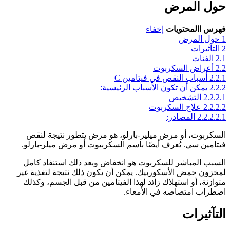
حول المرض
فهرس االمحتويات
إخفاء
1
حول المرض
2
التآثيرات
2.1
الفئات
2.2
أعراض السكربوت
2.2.1
أسباب النقص في فيتامين C
2.2.2
يمكن أن تكون الأسباب الرئيسية:
2.2.2.1
التشخيص
2.2.2.2
علاج السكربوت
2.2.2.2.1
المصادر:
السكربوت، أو مرض ميلير-بارلو، هو مرض يتطور نتيجة لنقص
فيتامين سي. يُعرف أيضًا باسم السكربيوت أو مرض ميلر-بارلو.
السبب المباشر للسكربوت هو انخفاض وبعد ذلك استنفاد كامل
لمخزون حمض الأسكوربيك. يمكن أن يكون ذلك نتيجة لتغذية غير
متوازنة، أو استهلاك زائد لهذا الفيتامين من قبل الجسم، وكذلك
اضطراب امتصاصه في الأمعاء.
التآثيرات