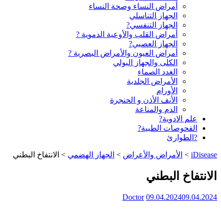
أمراض النساء وصحة النساء
الجهاز التناسلي
الجهاز التنفسي?
أمراض القلب والأوعية الدموية ?
الجهاز العصبي?
أمراض العيون والأمراض البصرية ?️
الكلى والجهاز البولي
الغدد الصماء
الأمراض الجلدية
الأورام
الأنف الأذن و الحنجرة
الدم والمناعة
علم الادوية?
الفحوصات الطبية?
?الطوارئ
iDisease
>
الأمراض والأعراض
>
الجهاز الهضمي
>
الانتفاخ البطني
الانتفاخ البطني
Doctor
09.04.2024
09.04.2024