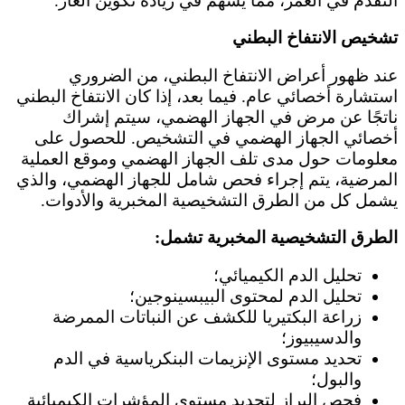
التقدم في العمر، مما يسهم في زيادة تكوين الغاز.
تشخيص الانتفاخ البطني
عند ظهور أعراض الانتفاخ البطني، من الضروري
استشارة أخصائي عام. فيما بعد، إذا كان الانتفاخ البطني
ناتجًا عن مرض في الجهاز الهضمي، سيتم إشراك
أخصائي الجهاز الهضمي في التشخيص. للحصول على
معلومات حول مدى تلف الجهاز الهضمي وموقع العملية
المرضية، يتم إجراء فحص شامل للجهاز الهضمي، والذي
يشمل كل من الطرق التشخيصية المخبرية والأدوات.
الطرق التشخيصية المخبرية تشمل:
تحليل الدم الكيميائي؛
تحليل الدم لمحتوى البيبسينوجين؛
زراعة البكتيريا للكشف عن النباتات الممرضة
والدسيبيوز؛
تحديد مستوى الإنزيمات البنكرياسية في الدم
والبول؛
فحص البراز لتحديد مستوى المؤشرات الكيميائية