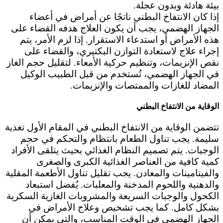
بيئة هادئة وبدون عجلة.
إذا كان الانتفاخ البطني ناتجًا عن أمراض في أعضاء
الجهاز الهضمي، يجب أن يكون العلاج هدفه القضاء على
هذه الأمراض أو استدعاء الاستقرار. إذا لزم الأمر، يتم
إجراء علاج لاستعادة التوازن البكتيري، والقضاء على
نقص الإنزيمات، وتنظيم حركية الأمعاء. لتقليل حجم الغاز
في الجهاز الهضمي، تُستخدم من قبل الطبيب الوكيل
المضاد للغازات والممتصات والإنزيمات.
الوقاية من الانتفاخ البطني
تتضمن الوقاية من الانتفاخ البطني في المقام الأول تغذية
سليمة. يجب تناول الطعام بانتظام والتحكم في حجم
الوجبات. يتم تصميم النظام الغذائي بحيث يتلقى الأفراد
كمية كافية من العناصر الغذائية الكبرى والصغرى
والفيتامينات والمعادن. يجب تقليل تناول الأطعمة المقلية
والدهنية واللحوم المدخنة والمعلبات. يُفضل استبعاد
الكحول والوجبات السريعة والمشروبات الغازية السكرية
بشكل كامل. كما يجب تشخيص وعلاج الأمراض في
الجهاز الهضمي في الوقت المناسب، والتي يمكن أن