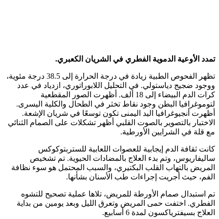
تمدد الأوعية الدموية الفطري في الشريان الكعبري.
تظهر الفحوص الطبية زيادة في درجة الحرارة إلى 38.5 درجة مئوية،
ووجود ضجيج دياستولي. في التحليل اللابوراتوري، ازدياد في عدد
كرات الدم البيضاء إلى 18 ألف. أظهرت الصور المقطعية
لتوموغرافيا البطن وجود نقاط تخثر في الطحال والكلية اليسرى.
أظهرت أنجيوغرافيا اليد اليمنى تكون توسعًا في شريان الإشعة.
الاختبار بالتصوير بالصوت القلبي أظهر تشكلات على الصمام الثنائي
مع قلة في الشرايين الأورطية.
كانت ثقافة الدم إيجابية للعصوات اللعابية للستربتوكوكس
ساليفاريوس، وتم بدء العلاج بالمضادات الحيوية. تم تشخيص
المريض بالتهاب القلب البكتيري، والسبب المحتمل هو سوء نظافة
الفم، حيث أجريت إجراءات طب الأسنان بشأنها.
تم استبدال صمام الأورطة للمريض، تلاها عملية تصحيح للتشوه
الفطري. اختفت حمى المريض وتعرق الليل وبعد يومين من بداية
العلاج بسيفترياكسون لمدة 6 أسابيع.