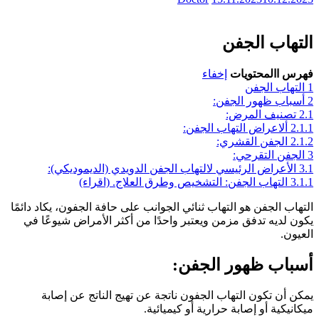
التهاب الجفن
فهرس االمحتويات
إخفاء
1
التهاب الجفن
2
أسباب ظهور الجفن:
2.1
تصنيف المرض:
2.1.1
ألاعراض التهاب الجفن:
2.1.2
الجفن القشري:
3
الجفن التقرحي:
3.1
الأعراض الرئيسي لالتهاب الجفن الدويدي (الديموديكي):
3.1.1
التهاب الجفن: التشخيص وطرق العلاج. (اقراء)
التهاب الجفن هو التهاب ثنائي الجوانب على حافة الجفون، يكاد دائمًا
يكون لديه تدفق مزمن ويعتبر واحدًا من أكثر الأمراض شيوعًا في
العيون.
أسباب ظهور الجفن:
يمكن أن تكون التهاب الجفون ناتجة عن تهيج الناتج عن إصابة
ميكانيكية أو إصابة حرارية أو كيميائية.