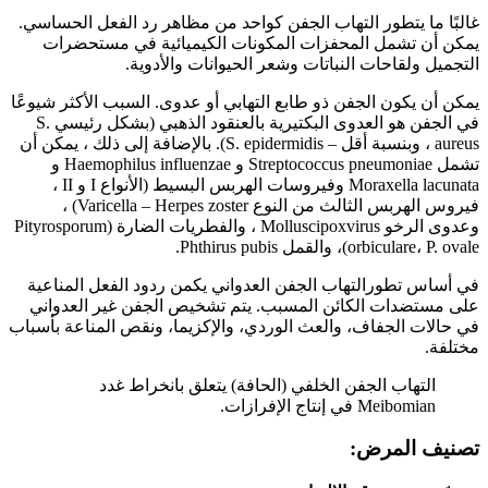
غالبًا ما يتطور التهاب الجفن كواحد من مظاهر رد الفعل الحساسي.
يمكن أن تشمل المحفزات المكونات الكيميائية في مستحضرات
التجميل ولقاحات النباتات وشعر الحيوانات والأدوية.
يمكن أن يكون الجفن ذو طابع التهابي أو عدوى. السبب الأكثر شيوعًا
في الجفن هو العدوى البكتيرية بالعنقود الذهبي (بشكل رئيسي S.
aureus ، وبنسبة أقل – S. epidermidis). بالإضافة إلى ذلك ، يمكن أن
تشمل Streptococcus pneumoniae و Haemophilus influenzae و
Moraxella lacunata وفيروسات الهربس البسيط (الأنواع I و II ،
فيروس الهربس الثالث من النوع Varicella – Herpes zoster) ،
وعدوى الرخو Molluscipoxvirus ، والفطريات الضارة (Pityrosporum
orbiculare، P. ovale)، والقمل Phthirus pubis.
في أساس تطورالتهاب الجفن العدواني يكمن ردود الفعل المناعية
على مستضدات الكائن المسبب. يتم تشخيص الجفن غير العدواني
في حالات الجفاف، والعث الوردي، والإكزيما، ونقص المناعة بأسباب
مختلفة.
التهاب الجفن الخلفي (الحافة) يتعلق بانخراط غدد
Meibomian في إنتاج الإفرازات.
تصنيف المرض: