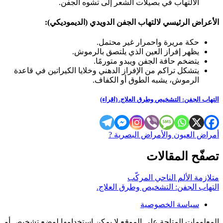
الالتهاب في بصيلات الشعر إلى تشوه الجفن.
الأعراض الرئيسي لالتهاب الجفن الدويدي (الديموديكي):
حكة مريرة واحمرار غير محتمل.
يظهر إفراز العين الذي يلتصق بالرموش.
يتضخم حافة الجفن ويبدو متورمًا.
يتشكل تراكم من الإفراز الدهني وخلايا الكيراتين في قاعدة
الرموش، يشبه الطوق أو الكفاف.
التهاب الجفن: التشخيص وطرق العلاج. (اقراء)
أمراض العيون والأمراض البصرية ?️
تصفّح المقالات
متلازمة الألم الناحي المركّب
التهاب الجفن: التشخيص وطرق العلاج.
سياسة الخصوصية
المعلومات المتاحة على الموقع لا يمكن استخدامها لوضع تشخيص أو