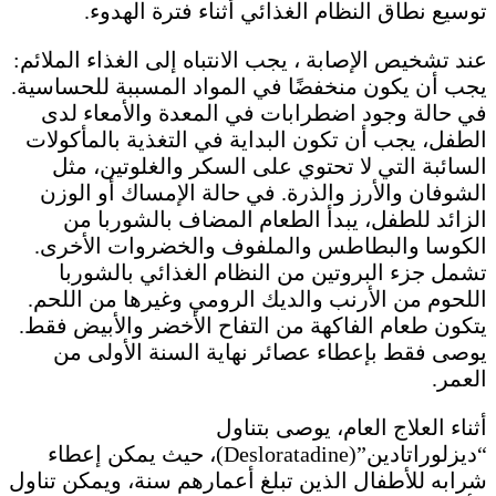
توسيع نطاق النظام الغذائي أثناء فترة الهدوء.
عند تشخيص الإصابة ، يجب الانتباه إلى الغذاء الملائم:
يجب أن يكون منخفضًا في المواد المسببة للحساسية.
في حالة وجود اضطرابات في المعدة والأمعاء لدى
الطفل، يجب أن تكون البداية في التغذية بالمأكولات
السائبة التي لا تحتوي على السكر والغلوتين، مثل
الشوفان والأرز والذرة. في حالة الإمساك أو الوزن
الزائد للطفل، يبدأ الطعام المضاف بالشوربا من
الكوسا والبطاطس والملفوف والخضروات الأخرى.
تشمل جزء البروتين من النظام الغذائي بالشوربا
اللحوم من الأرنب والديك الرومي وغيرها من اللحم.
يتكون طعام الفاكهة من التفاح الأخضر والأبيض فقط.
يوصى فقط بإعطاء عصائر نهاية السنة الأولى من
العمر.
أثناء العلاج العام، يوصى بتناول
“ديزلوراتادين”(Desloratadine)، حيث يمكن إعطاء
شرابه للأطفال الذين تبلغ أعمارهم سنة، ويمكن تناول