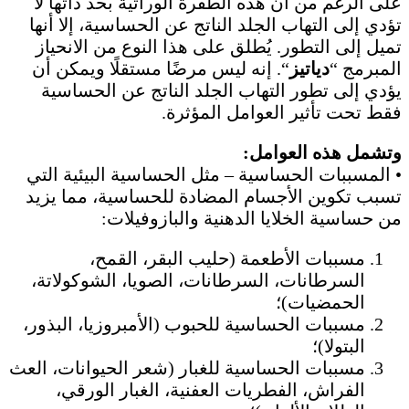
على الرغم من أن هذه الطفرة الوراثية بحد ذاتها لا
تؤدي إلى التهاب الجلد الناتج عن الحساسية، إلا أنها
تميل إلى التطور. يُطلق على هذا النوع من الانحياز
المبرمج “
دياتيز
“. إنه ليس مرضًا مستقلًا ويمكن أن
يؤدي إلى تطور التهاب الجلد الناتج عن الحساسية
فقط تحت تأثير العوامل المؤثرة.
وتشمل هذه العوامل:
• المسببات الحساسية – مثل الحساسية البيئية التي
تسبب تكوين الأجسام المضادة للحساسية، مما يزيد
من حساسية الخلايا الدهنية والبازوفيلات:
مسببات الأطعمة (حليب البقر، القمح،
السرطانات، السرطانات، الصويا، الشوكولاتة،
الحمضيات)؛
مسببات الحساسية للحبوب (الأمبروزيا، البذور،
البتولا)؛
مسببات الحساسية للغبار (شعر الحيوانات، العث
الفراش، الفطريات العفنية، الغبار الورقي،