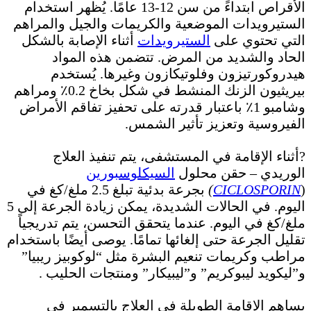
الأقراص ابتداءً من سن 12-13 عامًا. يُظهر استخدام
الستيرويدات الموضعية والكريمات والجيل والمراهم
التي تحتوي على
الستيرويدات
أثناء الإصابة بالشكل
الحاد والشديد من المرض. تتضمن هذه المواد
هيدروكورتيزون وفلوتيكازون وغيرها. يُستخدم
بيريثيون الزنك المنشط في شكل بخاخ 0.2٪ ومراهم
وشامبو 1٪ باعتبار قدرته على تحفيز تفاقم الأمراض
الفيروسية وتعزيز تأثير الشمس.
?أثناء الإقامة في المستشفى، يتم تنفيذ العلاج
الوريدي – حقن محلول
السيكلوسبورين
(
CICLOSPORIN
)
بجرعة بدئية تبلغ 2.5 ملغ/كغ في
اليوم. في الحالات الشديدة، يمكن زيادة الجرعة إلى 5
ملغ/كغ في اليوم. عندما يتحقق التحسن، يتم تدريجياً
تقليل الجرعة حتى إلغائها تمامًا. يوصى أيضًا باستخدام
مراطب وكريمات تنعيم البشرة مثل “لوكوبيز ريبيا”
و”ليكويد ليبوكريم” و”ليبيكار” ومنتجات الحليب .
يساهم الإقامة الطويلة في العلاج بالتسمير في