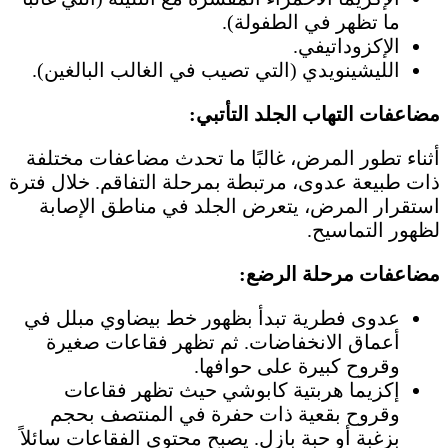
ما تظهر في الطفولة).
الإكزوداتيفي.
الليشينويدي (التي تصيب في الغالب البالغين).
مضاعفات التهاب الجلد التأتبي:
أثناء تطور المرض، غالبًا ما تحدث مضاعفات مختلفة
ذات طبيعة عدوى، مرتبطة بمرحلة التفاقم. خلال فترة
استقرار المرض، يتعرض الجلد في مناطق الإصابة
لظهور التماسيح.
مضاعفات مرحلة الرضع:
عدوى فطرية تبدأ بظهور خط بيضاوي مبلل في
أعماق الانخفاضات. ثم تظهر فقاعات صغيرة
وقروح كبيرة على حوافها.
إكزيما هربتية كابوشي حيث تظهر فقاعات
وقروح بقعية ذات حفرة في المنتصف بحجم
بزغبة أو حبة بازل. يصبح محتوى الفقاعات سائلاً