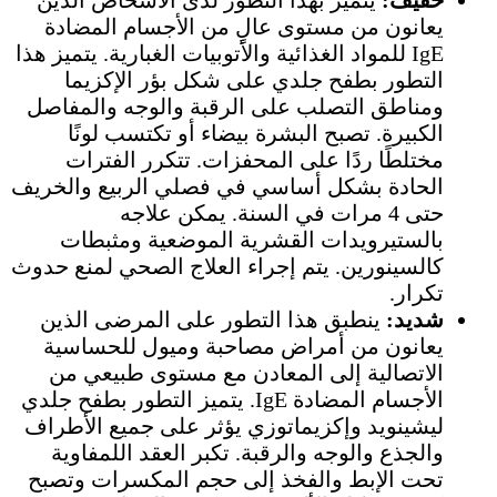
خفيف:
يتميز بهذا التطور لدى الأشخاص الذين
يعانون من مستوى عالٍ من الأجسام المضادة
IgE للمواد الغذائية والأتوبيات الغبارية. يتميز هذا
التطور بطفح جلدي على شكل بؤر الإكزيما
ومناطق التصلب على الرقبة والوجه والمفاصل
الكبيرة. تصبح البشرة بيضاء أو تكتسب لونًا
مختلطًا ردًا على المحفزات. تتكرر الفترات
الحادة بشكل أساسي في فصلي الربيع والخريف
حتى 4 مرات في السنة. يمكن علاجه
بالستيرويدات القشرية الموضعية ومثبطات
كالسينورين. يتم إجراء العلاج الصحي لمنع حدوث
تكرار.
شديد:
ينطبق هذا التطور على المرضى الذين
يعانون من أمراض مصاحبة وميول للحساسية
الاتصالية إلى المعادن مع مستوى طبيعي من
الأجسام المضادة IgE. يتميز التطور بطفح جلدي
ليشينويد وإكزيماتوزي يؤثر على جميع الأطراف
والجذع والوجه والرقبة. تكبر العقد اللمفاوية
تحت الإبط والفخذ إلى حجم المكسرات وتصبح