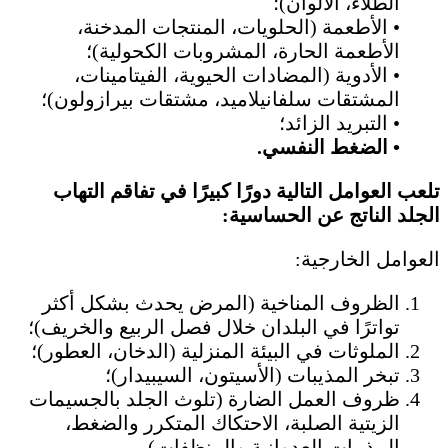
الطلاء، الألوان)؛
• الأطعمة (الحلويات، المنتجات المدخنة،
الأطعمة الحارة، المشروبات الكحولية)؛
• الأدوية (المضادات الحيوية، الفيتامينات،
المشتقات سلفانيلاميد، مشتقات بيرازولون)؛
• التبريد الزائد؛
• الضغط النفسي.
تلعب العوامل التالية دورًا كبيرًا في تفاقم التهاب
الجلد الناتج عن الحساسية:
العوامل الخارجية:
الظروف المناخية (المرض يحدث بشكل أكثر
تواترًا في البلدان خلال فصل الربيع والخريف)؛
الملوثات في البيئة المنزلية (الدخان، العطور)؛
تبخر المذيبات (الأسيتون، السيبيدار)؛
ظروف العمل الضارة (تلوث الجلد بالجسيمات
الزيتية الصلبة، الاحتكاك المتكرر والضغط،
المذيبات العدوانية والمنظفات).