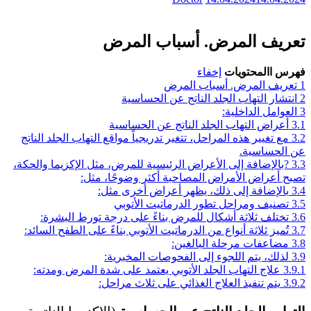
تعريف المرض. أسباب المرض
فهرس االمحتويات
إخفاء
1
تعريف المرض. أسباب المرض
2
انتشار التهاب الجلد الناتج عن الحساسية
3
العوامل الداخلية:
3.1
أعراض التهاب الجلد الناتج عن الحساسية
3.2
مع تغيير هذه المراحل، تتغير تدريجياً مواقع التهاب الجلد الناتج
عن الحساسية.
3.3
?بالإضافة إلى الأعراض الرئيسية للمرض، مثل الإكزيما والحكة،
تصبح أعراض الأمراض المصاحبة أكثر وضوحًا، مثل:
3.4
بالإضافة إلى ذلك، يظهر أعراض أخرى مثل:
3.5
تصنيف ومراحل تطور الدرماتيت الأتوبي
3.6
تختلف ثلاثة أشكال للمرض بناءً على درجة تورط البشرة:
3.7
تُميز ثلاثة أنواع من الدرماتيت الأتوبي بناءً على الطفح السائد:
3.8
مضاعفات مرحلة البالغين:
3.9
لذلك، يتم اللجوء إلى الفحوصات المخبرية:
3.9.1
علاج التهاب الجلد الأتوبي يعتمد على شدة المرض ومدته:
3.9.2
يتم تنفيذ العلاج الغذائي على ثلاث مراحل: