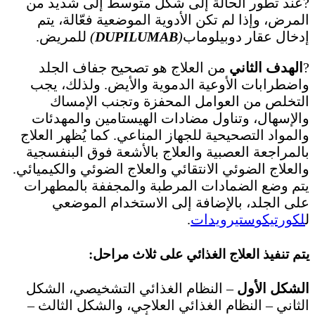
?عند تطور الحالة إلى شكل متوسط ​​إلى شديد من
المرض، وإذا لم تكن الأدوية الموضعية فعّالة، يتم
إدخال عقار دوبيلوماب
(
DUPILUMAB
)
للمريض.
?
الهدف الثاني
من العلاج هو تصحيح جفاف الجلد
واضطرابات الأوعية الدموية والأيض. ولذلك، يجب
التخلص من العوامل المحفزة وتجنب الإمساك
والإسهال، وتناول مضادات الهيستامين والمهدئات
والمواد التصحيحية للجهاز المناعي. كما يُظهر العلاج
بالمراجعة العصبية والعلاج بالأشعة فوق البنفسجية
والعلاج الضوئي الانتقائي والعلاج الضوئي والكيميائي.
يتم وضع الضمادات المرطبة والمجففة بالمطهرات
على الجلد، بالإضافة إلى الاستخدام الموضعي
ل
لكورتيكوستيرويدات
.
يتم تنفيذ العلاج الغذائي على ثلاث مراحل:
الشكل الأول
– النظام الغذائي التشخيصي، الشكل
الثاني – النظام الغذائي العلاجي، والشكل الثالث –