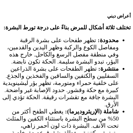
أعراض ديني
تختلف ثلاثة أشكال للمرض بناءً على درجة تورط البشرة:
محدودة:
تظهر طفحات على بشرة الرقبة
ومفاصل الكوع والركبة وظهر اليدين والقدمين،
وفي منطقة مفصل الرسغ والكاحل. خارج هذه
البؤر، تبدو البشرة سليمة. الحكة تكون نابضة.
منتشرة:
تظهر الطفحات على بشرة الذراعين
السفليين والكتفين والساقين والفخذين والجذع.
على خلفية حمراء ومتورمة، تظهر بؤر ليشينويدية
كبيرة مع حكة وقشور. حدود الإصابة غير واضحة.
البشرة جافة مع تقشرات رقيقة. الحكة تؤدي إلى
الأرق.
شاملة (الإريثروديرما):
يغطي الطفح أكثر من
50% من سطح البشرة باستثناء الكفين والمثلث
تحت الأنف. البشرة ذات لون أحمر زاهي،
متوترة، مكتنزة، مغطاة بشقوق عديدة، خاصة