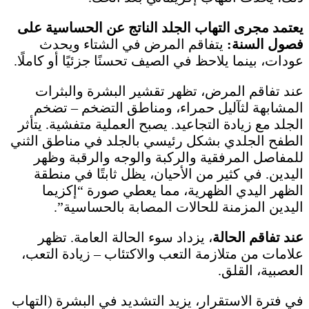
يعتمد مجرى التهاب الجلد الناتج عن الحساسية على
فصول السنة:
يتفاقم المرض في الشتاء ويحدث
عودات، بينما يلاحظ في الصيف تحسنًا جزئيًا أو كاملًا.
عند تفاقم المرض، تظهر تقشير البشرة والبثرات
المشابهة لثآليل حمراء، ومناطق التضخم – تضخم
الجلد مع زيادة التجاعيد. يصبح العملية متفشية. يتأثر
الطفح الجلدي بشكل رئيسي بالجلد في مناطق الثني
للمفاصل المرفقية والركبة والوجه والرقبة وظهر
اليدين. في كثير من الأحيان، يظل ثابتًا في منطقة
الظهر اليدي الظهرية، مما يعطي صورة “إكزيما
اليدين المزمنة للحالات المصابة بالحساسية”.
عند تفاقم الحالة
، يزداد سوء الحالة العامة. تظهر
علامات من متلازمة التعب والاكتئاب – زيادة التعب،
العصبية، القلق.
في فترة الاستقرار، يزيد التشديد في البشرة (التهاب