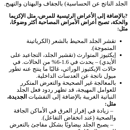
الجلد الناتج عن الحساسية) بالجفاف والبهتان والتهيج.
?بالإضافة إلى الأعراض الرئيسية للمرض، مثل الإكزيما
والحكة، تصبح أعراض الأمراض المصاحبة أكثر وضوحًا،
مثل:
تقشر الجلد المحيط بالشعر (الكرياتينة
المتموجة).
إيكثيوز المتوارث (تقشير الجلد، التجاعيد على
الأيدي) – يحدث في 1.6-6% من الحالات. في
حالات الإيكثيوز الوراثي، غالبًا ما ينتج عنه تطور
ميول ناتجة عن العدسات الداخلية.
بالمعالجة غير الصحيحة والتعرض المتكرر
للعوامل المهيجة، قد تظهر ردود فعل الجلد
النباتية الغريبة بالإضافة إلى التفشيات
الجديدة،
مثل:
– زيادة في إفراز العرق في الأماكن الجافة
والصحية (عند انخفاض التفاعل).
– يصبح الجلد بيضاويًا بشكل مفاجئ بالتعرض