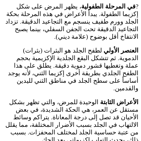
?
في المرحلة الطفولية
، يظهر المرض على شكل
إكزيما الطفولة. يبدأ الأعراض في هذه المرحلة بحكة
الجلد وورم طفيف ينسجم مع التجاعيد الدقيقة. تزداد
التجاعيد الدقيقة تحت الجفن السفلي، بينما يصبح
الانتفاخ أقل بوضوح (علامة ديني).
العنصر الأولي
لطفح الجلد هو البثرات (بثرات)
الدموية. ثم تتشكل البقع الجلدية الإكزيمية بحجم
عملة وتغطيها قشور دموية دقيقة. يطلق على هذا
الطفح الجلدي بطريقة أخرى إكزيما الثني، لأنه يوجد
أساساً على سطح الجلد في مناطق الثني لليدين
والقدمين.
الأعراض الثابتة
الوحيدة للمرض، والتي تظهر بشكل
مستقل عن العمر، هي الحكة الشديدة، في بعض
الأحيان قد تصل إلى درجة المعاناة. يتراكم وسائط
الالتهاب في الجلد بسبب الأضرار المختلفة، مما يقلل
من عتبة حساسية الجلد لمختلف المحفزات. بسبب
ذلك، يحدث التهاب إكزيماتي بعد الحك.