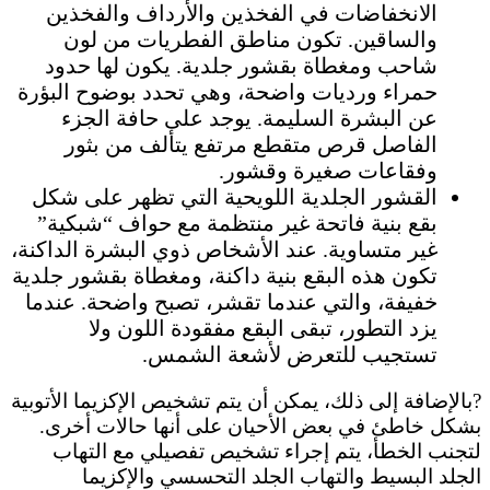
الانخفاضات في الفخذين والأرداف والفخذين
والساقين. تكون مناطق الفطريات من لون
شاحب ومغطاة بقشور جلدية. يكون لها حدود
حمراء ورديات واضحة، وهي تحدد بوضوح البؤرة
عن البشرة السليمة. يوجد على حافة الجزء
الفاصل قرص متقطع مرتفع يتألف من بثور
وفقاعات صغيرة وقشور.
القشور الجلدية اللويحية التي تظهر على شكل
بقع بنية فاتحة غير منتظمة مع حواف “شبكية”
غير متساوية. عند الأشخاص ذوي البشرة الداكنة،
تكون هذه البقع بنية داكنة، ومغطاة بقشور جلدية
خفيفة، والتي عندما تقشر، تصبح واضحة. عندما
يزد التطور، تبقى البقع مفقودة اللون ولا
تستجيب للتعرض لأشعة الشمس.
?بالإضافة إلى ذلك، يمكن أن يتم تشخيص الإكزيما الأتوبية
بشكل خاطئ في بعض الأحيان على أنها حالات أخرى.
لتجنب الخطأ، يتم إجراء تشخيص تفصيلي مع التهاب
الجلد البسيط والتهاب الجلد التحسسي والإكزيما