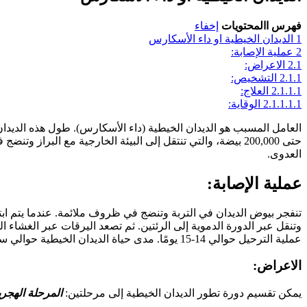
فهرس االمحتويات
إخفاء
1
الديدان الخيطية او داء الأسكارس
2
عملية الإصابة:
2.1
الاعراض:
2.1.1
التشخيص:
2.1.1.1
العلاج:
2.1.1.1.1
الوقاية:
حتى 200,000 بيضة، والتي تنتقل إلى البيئة الخارجية مع البر
العدوى.
عملية الإصابة:
تنفجر بيوض الديدان في التربة وتنضج في ظروف ملائمة. عندما يتم ابتل
وتنقل عبر الدورة الدموية إلى الرئتين. ثم تصعد اليرقات عبر الغشاء 
عملية الترحيل حوالي 14-15 يومًا. مدى حياة الديدان الخيطية حوالي سنة. من لحظة تناول البويضة حتى تطور الدودة المستديرة الناضجة، تمر 75-90 يومًا.
الاعراض:
يمكن تقسيم دورة تطور الديدان الخيطية إلى مرحلتين:
المرحلة الهجري