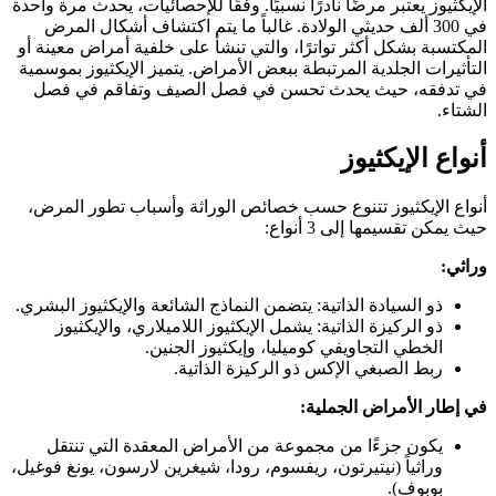
الإيكثيوز يعتبر مرضًا نادرًا نسبيًا. وفقًا للإحصائيات، يحدث مرة واحدة
في 300 ألف حديثي الولادة. غالباً ما يتم اكتشاف أشكال المرض
المكتسبة بشكل أكثر تواترًا، والتي تنشأ على خلفية أمراض معينة أو
التأثيرات الجلدية المرتبطة ببعض الأمراض. يتميز الإيكثيوز بموسمية
في تدفقه، حيث يحدث تحسن في فصل الصيف وتفاقم في فصل
الشتاء.
أنواع الإيكثيوز
أنواع الإيكثيوز تتنوع حسب خصائص الوراثة وأسباب تطور المرض،
حيث يمكن تقسيمها إلى 3 أنواع:
وراثي:
ذو السيادة الذاتية: يتضمن النماذج الشائعة والإيكثيوز البشري.
ذو الركيزة الذاتية: يشمل الإيكثيوز اللاميلاري، والإيكثيوز
الخطي التجاويفي كوميليا، وإيكثيوز الجنين.
ربط الصبغي الإكس ذو الركيزة الذاتية.
في إطار الأمراض الجملية:
يكون جزءًا من مجموعة من الأمراض المعقدة التي تنتقل
وراثياً (نيتيرتون، ريفسوم، رودا، شيغرين لارسون، يونغ فوغيل،
بوبوف).