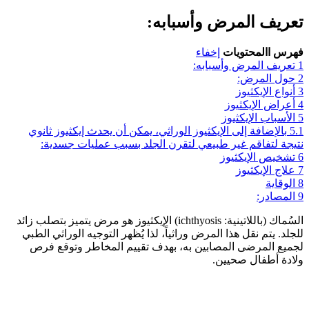
تعريف المرض وأسبابه:
فهرس االمحتويات
إخفاء
1
تعريف المرض وأسبابه:
2
حول المرض:
3
أنواع الإيكثيوز
4
أعراض الإيكثيوز
5
الأسباب الإيكثيوز
5.1
بالإضافة إلى الإيكثيوز الوراثي، يمكن أن يحدث إيكثيوز ثانوي
نتيجة لتفاقم غير طبيعي لتقرن الجلد بسبب عمليات جسدية:
6
تشخيص الإيكثيوز
7
علاج الإيكثيوز
8
الوقاية
9
المصادر:
السُماك (باللاتينية: ichthyosis) الإيكثيوز هو مرض يتميز بتصلب زائد
للجلد. يتم نقل هذا المرض وراثياً، لذا يُظهر التوجيه الوراثي الطبي
لجميع المرضى المصابين به، بهدف تقييم المخاطر وتوقع فرص
ولادة أطفال صحيين.