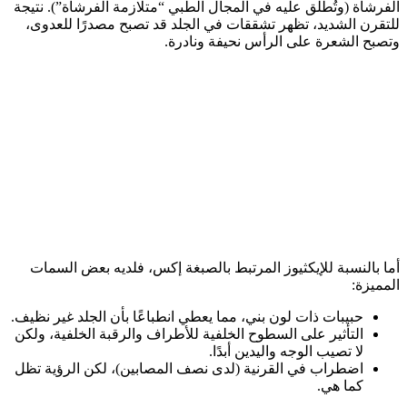
الفرشاة (وتُطلق عليه في المجال الطبي “متلازمة الفرشاة”). نتيجة
للتقرن الشديد، تظهر تشققات في الجلد قد تصبح مصدرًا للعدوى،
وتصبح الشعرة على الرأس نحيفة ونادرة.
أما بالنسبة للإيكثيوز المرتبط بالصبغة إكس، فلديه بعض السمات
المميزة:
حبيبات ذات لون بني، مما يعطي انطباعًا بأن الجلد غير نظيف.
التأثير على السطوح الخلفية للأطراف والرقبة الخلفية، ولكن
لا تصيب الوجه واليدين أبدًا.
اضطراب في القرنية (لدى نصف المصابين)، لكن الرؤية تظل
كما هي.