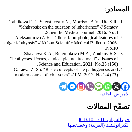
المصادر:
Talnikova E.E., Sherstneva V.N., Morrison A.V., Utc S.R.
“Ichthyosis: on the question of inheritance” // Saratov
Scientific Medical Journal. 2016. No.3.
Aleksandrova A.K. “Clinical-morphological features of
vulgar ichthyosis” // Kuban Scientific Medical Bulletin. 2006.
No.10.
Shavaeva K.A., Beremukova M.A., Zhidkov R.S.
“Ichthyoses. Forms, clinical picture, treatment” // Issues of
Science and Education. 2021. No.25 (150).
Garaeva Z. Sh. “Basic concepts of the pathogenesis and
modern course of ichthyoses” // PM. 2013. No.1-4 (73).
الأمراض الجلدية
تصفّح المقالات
حب الشباب ICD-10:L70.0
الكيراتوليتيك (القرنية) وخصائصها