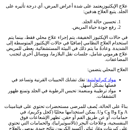
علاج الإيكثيوزيعتمد على شدة أعراض المرض، أي درجة تأثيره على
الجلد. يتبع العلاج هدفين:
تحسين حالة الجلد.
رفع جودة حياة المريض.
في حالات الإيكثيوز الخفيفة، يتم إجراء علاج محلي فقط، بينما يتم
استخدام العلاج النظامي إضافيًا في حالات الإيكثيوز المتوسطة إلى
الشديدة. وعادةً ما يتم ذلك في البيئة المستشفائية. يعطى للمريض
علاج هرموني شامل، جلسات نقل البلازما، ووسائل أخرى لتجنب
المضاعفات.
العلاج المحلي يتضمن:
مواد كيراتوليتية
: تفك تشابك الحبيبات القرنية وتساعد في
فصلها بشكل أسهل.
مواد ترطيبة ومنعمة: تحبس الرطوبة في الجلد وتمنع ظهور
التشققات.
بناءً على الحالة، يُصف للمرضى مستحضرات تحتوي على فيتامينات
A وE وB وC وU. يمكن استخدامها محليًا (كجل وكريم)، في
حمامات، أو عن طريق الفم أو حقن. تظهر الإشعاعات فوق
البنفسجية، وعلاجات البحر (تالاسوثيرابيا)، والحمامات التي تحتوي
على كبريتات وغاز ثنائي أكسيد الكربون نتائج جيدة. يوصى بالعلاج