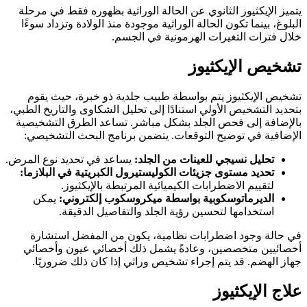
يتميز الإيكثيوز الثانوي عن الحالة الوراثية بظهوره فقط في مرحلة
البلوغ، بينما تكون الحالة الوراثية موجودة منذ الولادة وتزداد سوءًا
خلال فترات التغيرات الهرمونية في الجسم.
تشخيص الإيكثيوز
تشخيص الإيكثيوز يتم بواسطة طبيب جلدية ذو خبرة، حيث يقوم
بتحديد التشخيص الأولي استنادًا إلى تحليل الشكاوى والتاريخ الطبي،
بالإضافة إلى فحص الجلد بشكل مباشر. تساعد الطرق التشخيصية
الإضافية في توضيح التوقعات. يتضمن برنامج البحث التشخيصي:
تحليل نسيجي للعينات من الجلد:
يساعد في تحديد نوع المرض.
تحديد مستوى جزيئات الكوليستيرول الكبريتية في البلازما:
لتقييم الاضطرابات الكيميائية المرتبطة بالإيكثيوز.
الديرماتوسكوبية بواسطة ميكروسكوب إلكتروني:
يمكن
استخدامها لتحسين رؤية الجلد والتفاصيل الدقيقة.
في حالة وجود اضطرابات نظامية، يكون من المفضل استشارة
أخصائيين متخصصين، وعادةً يشمل ذلك أخصائي عيون وأخصائي
جهاز الهضم. قد يتم إجراء تشخيص وراثي إذا كان ذلك ضروريًا.
علاج الإيكثيوز