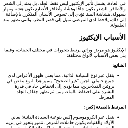
في العادة، يشمل تأثير الإيكثيوز ليس فقط الجلد، بل يمتد إلى الشعر
والأظافر. الشعر يكون جافًا وهشًا، وأظافر الأصابع تكون هشة وتنهار
بسهولة. هشاشة المينا تؤدي إلى تسوس الأسنان المتكرر. بالإضافة
إلى ذلك، يلاحظ لدى المرضى تميل إلى قصر النظر، والتي تظهر منذ
الطفولة.
الأسباب الإيكثيوز
الإيكثيوز هو مرض وراثي يرتبط بتحورات في مختلف الجينات، وفيما
يلي بعض الأسباب لأنواع مختلفة:
الشائع:
ينقل عبر نوع السيادة الذاتية، مما يعني ظهور الأعراض لدى
جميع حاملي الجين “غير الصحيح”. يتميز هذا النوع بنقص في
بروتين الفيلاجرين، مما يؤدي إلى انخفاض حاد في قدرة
البشرة على احتفاظ بالماء، ومن ثم تظهر جفاف الجلد
المفرط.
المرتبط بالصبغة إكس:
ينقل عبر الكروموسوم إكس بنوعية السيادة الذاتية؛ يعاني
الأولاد والفتيات يكونن حاملات للمرض. تتميز بتحور في إنزيم
الستيرويد سلفاتاز، مما يؤدي إلى تراكم زائد للكوليستيرول