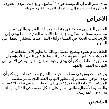
مدى عمر الديدان الدبوسية هو 3-4 أسابيع ، ومع ذلك ، تؤدي العدوى
المتكررة المستمرة إلى استمرار المرض لفترة طويلة.
الاعراض
العرض الرئيسي – حكة في منطقة محيطة بالشرج، والتي تصبح
مستمرة ومؤلمة بشكل متزايد أثناء الإصابة الشديدة، مما يؤدي إلى
الأرق. تحدث الحكة في المساء وأثناء الليل عندما يستلقي الطفل في
السرير.
الطفل ينام بسوء ويصبح عصبيًا، وغالبًا ما تظهر آلام متقطعة في
المعدة، وانخفاض الشهية، وعدم السيطرة على البول ليلاً، وإسهال
مع وجود مخاط. يمكن أن يؤدي وجود الديدان الدبوسية في الأنثى إلى
التهابات المهبل والمهبل.
يترافق الخدوش في منطقة محيطة بالشرج مع تشققات، ويمكن أن
يؤدي الوخز المستمر إلى تطور التهاب الجلد الذي يتميز بتقدمه
المستمر. الإصابة المستمرة تؤدي إلى اضطرابات في تطور الأعصاب
والنفسية للأطفال، والتي تظهر على شكل ضعف في الذاكرة وأداء
سيء في المدرسة.
التشخيص