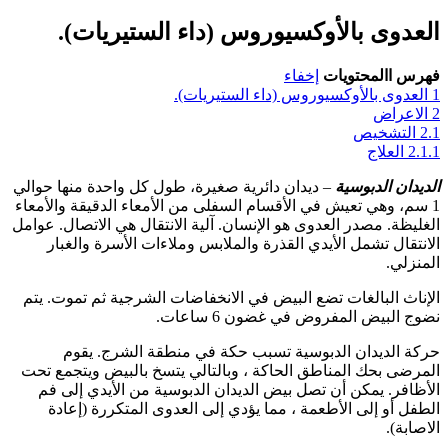
العدوى بالأوكسيوروس (داء الستيريات).
فهرس االمحتويات
إخفاء
1
العدوى بالأوكسيوروس (داء الستيريات).
2
الاعراض
2.1
التشخيص
2.1.1
العلاج
الديدان الدبوسية
– ديدان دائرية صغيرة، طول كل واحدة منها حوالي
1 سم، وهي تعيش في الأقسام السفلى من الأمعاء الدقيقة والأمعاء
الغليظة. مصدر العدوى هو الإنسان. آلية الانتقال هي الاتصال. عوامل
الانتقال تشمل الأيدي القذرة والملابس وملاءات الأسرة والغبار
المنزلي.
الإناث البالغات تضع البيض في الانخفاضات الشرجية ثم تموت. يتم
نضوج البيض المفروض في غضون 6 ساعات.
حركة الديدان الدبوسية تسبب حكة في منطقة الشرج. يقوم
المرضى بحك المناطق الحاكة ، وبالتالي يتسخ بالبيض ويتجمع تحت
الأظافر. يمكن أن تصل بيض الديدان الدبوسية من الأيدي إلى فم
الطفل أو إلى الأطعمة ، مما يؤدي إلى العدوى المتكررة (إعادة
الاصابة).