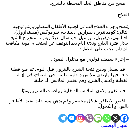
– مسح من مناطق الجلد المحيطة بالشرج.
العلاج
يُنصح بإجراء العلاج الدوائي لجميع الأطفال المصابين. يتم توجيه
التالي: كومبانترين، بيبرازين أديبينات، فيرموكس (ميبيندازول)،
نافتامون، ديفيزيل، بيرانتيل، فيناسال، ديكاريس، استخراج الشيح.
خلال فترة العلاج وثلاثة أيام بعد التوقف عن استخدام أدوية مكافحة
الديدان، يجب على الطفل:
– إجراء تنظيف قولوني مع محلول الصودا.
– قم بغسل ودهن فتحة الشرج بالبترول قبل النوم، ثم ضع قطنة
جافة فيها وارتدي ملابس داخلية نظيفة. في الصباح، قم بإزالة
القطنة واغسل الشرج وقم بتغيير الملابس الداخلية.
– قم بتغيير وكوي الملابس الداخلية وبياضات السرير يوميًا.
– اقصر الأظافر بشكل مختصر وقم بدهن مساحات تحت الأظافر
باليود أو الكحول.
الجهاز الهضمي