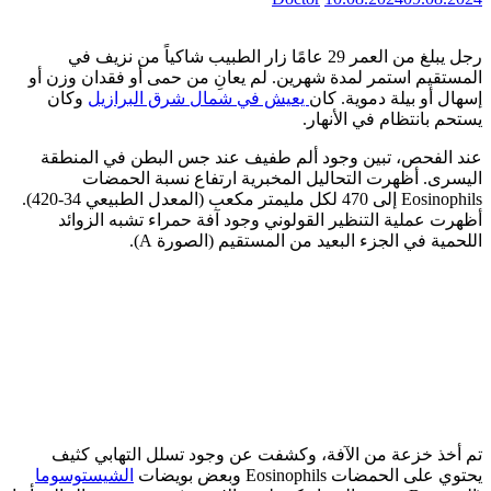
رجل يبلغ من العمر 29 عامًا زار الطبيب شاكياً من نزيف في
المستقيم استمر لمدة شهرين. لم يعانِ من حمى أو فقدان وزن أو
إسهال أو بيلة دموية. كان
يعيش في شمال شرق البرازيل
وكان
يستحم بانتظام في الأنهار.
عند الفحص، تبين وجود ألم طفيف عند جس البطن في المنطقة
اليسرى. أظهرت التحاليل المخبرية ارتفاع نسبة الحمضات
Eosinophils إلى 470 لكل مليمتر مكعب (المعدل الطبيعي 34-420).
أظهرت عملية التنظير القولوني وجود آفة حمراء تشبه الزوائد
اللحمية في الجزء البعيد من المستقيم (الصورة A).
تم أخذ خزعة من الآفة، وكشفت عن وجود تسلل التهابي كثيف
يحتوي على الحمضات Eosinophils وبعض بويضات
الشيستوسوما