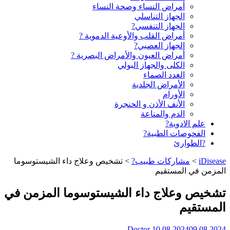
أمراض النساء وصحة النساء
الجهاز التناسلي
الجهاز التنفسي?
أمراض القلب والأوعية الدموية ?
الجهاز العصبي?
أمراض العيون والأمراض البصرية ?️
الكلى والجهاز البولي
الغدد الصماء
الأمراض الجلدية
الأورام
الأنف الأذن و الحنجرة
الدم والمناعة
علم الادوية?
الفحوصات الطبية?
?الطوارئ
iDisease
>
مشاركات طبيب?
>
تشخيص وعلاج داء الشيستوسوما
المزمن في المستقيم
تشخيص وعلاج داء الشيستوسوما المزمن في
المستقيم
Doctor
10.08.2024
09.08.2024