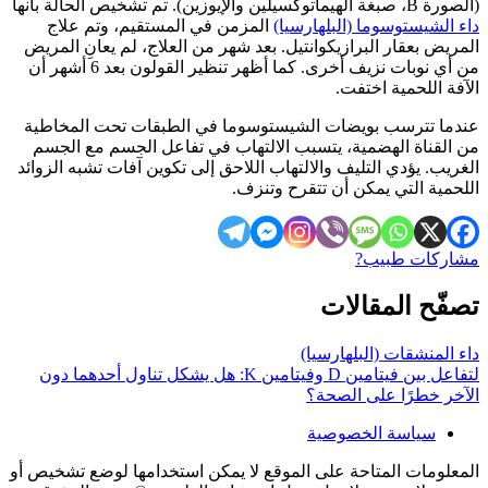
(الصورة B، صبغة الهيماتوكسيلين والإيوزين). تم تشخيص الحالة بأنها
داء الشيستوسوما (البلهارسيا)
المزمن في المستقيم، وتم علاج
المريض بعقار البرازيكوانتيل. بعد شهر من العلاج، لم يعانِ المريض
من أي نوبات نزيف أخرى. كما أظهر تنظير القولون بعد 6 أشهر أن
الآفة اللحمية اختفت.
عندما تترسب بويضات الشيستوسوما في الطبقات تحت المخاطية
من القناة الهضمية، يتسبب الالتهاب في تفاعل الجسم مع الجسم
الغريب. يؤدي التليف والالتهاب اللاحق إلى تكوين آفات تشبه الزوائد
اللحمية التي يمكن أن تتقرح وتنزف.
مشاركات طبيب?
تصفّح المقالات
داء المنشقات (البلهارسيا)
لتفاعل بين فيتامين D وفيتامين K: هل يشكل تناول أحدهما دون
الآخر خطرًا على الصحة؟
سياسة الخصوصية
المعلومات المتاحة على الموقع لا يمكن استخدامها لوضع تشخيص أو