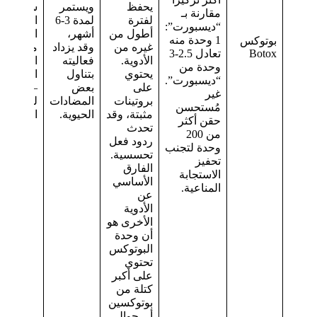
يحفظ
ويستمر
سنتين –
مقارنة بـ
لفترة
لمدة 3-6
العدوى
“ديسبورت”:
أطول من
أشهر،
الجلدية 
1 وحدة منه
بوتوكس
غيره من
وقد يزداد
مواقع
Botox
تعادل 2.5-3
الأدوية.
فعاليته
الحقن
وحدة من
يحتوي
بتناول
المخطط 
“ديسبورت”.
على
بعض
– حساسي
غير
بروتينات
المضادات
لبروتين
مُستحسن
مثبتة، وقد
الحيوية.
البيض
حقن أكثر
تحدث
من 200
ردود فعل
وحدة لتجنب
تحسسية.
تحفيز
الفارق
الاستجابة
الأساسي
المناعية.
عن
الأدوية
الأخرى هو
أن وحدة
البوتوكس
تحتوي
على أكبر
كتلة من
بوتوكسين
أ – حوالي