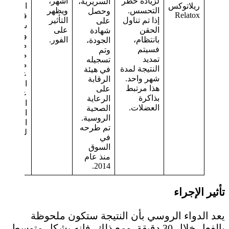
لزيادة خطر
أشهر،
السريرية،
ريلاتوكس
الوجه –
التحسس.
ويظهر
وحصل
Relatox
فتحات
إذا تم تناول
التأثير
على
سفلية
الحقن
على
شهادة
وعلوية
بانتظام،
الفور.
الجودة،
محدبة – إ
فسيتم
وتم
مرت أقل
تمديد
تسجيله
من 3 
النتيجة لمدة
في هيئة
على جرا
شهر واحد.
الرقابة
الوجه –
هذا مرتبط
على
عدم الت
بذاكرة
الرعاية
الفردي أ
العضلات.
الصحية
الحساسي
الروسية.
المرتفعة
تم طرحه
للدواء.
في
السوق
منذ عام
2014.
تأثير الإجراء
يعد الدواء الروسي بأن النتيجة ستكون ملحوظة
بالفعل خلال 30 دقيقة. ومع ذلك، فإنه بشكل متوسط