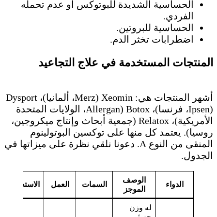
الحساسية الشديدة للبوتوكس أو عدم تحمله
الفردي.
الحساسية للبروتين.
اضطرابات تخثر الدم.
المنتجات المستخدمة في علاج التجاعيد
أشهر المنتجات هي: Xeomin (Merz، ألمانيا)، Dysport
(Ipsen، فرنسا)، Botox (Allergan، الولايات المتحدة
الأمريكية)، Relatox (جمعية أبحاث وإنتاج ميكروجين،
روسيا). يعتمد كل منها على توكسين البوتولينوم
المنقى من النوع A. دعونا نلقي نظرة على ميزاتها في
الجدول.
الوصف
الدواء
السمات
العمل
الاستطبابات
الموجز
له وزن
جزيئي