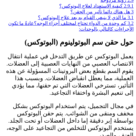
2.9
رؤية مزدوجة
2.9.1
كيفية الاستعداد لعلاج البوتوكس؟
3
هل هناك دائما تأثير من الحقن؟
3.1
ما الذي لا ينبغي القيام به بعد علاج البوتوكس؟
3.2
كم وحدة من الدواء تحتاج لمختلف أجزاء الوجه؟عادةً ما تكون
الأجراءات كالتالي بالوحدات:
حول حقن سم البوتولينوم (البوتوكس)
يعمل البوتوكس عن طريق التدخل في عملية انتقال
الانتصاب العصبي من النهايات العصبية إلى العضلات.
يقوم السم بقطع بعض البروتينات المسؤولة عن هذه
العملية، مما يعطل انقباض العضلات. وبسبب هذا
التأثير، تسترخي العضلات التي تم حقنها، مما يؤدي
إلى تنعيم البشرة واختفاء التجاعيد.
في مجال التجميل، يتم استخدام البوتوكس بشكل
مخفف ومنقى من الشوائب. يتم حقن البوتوكس
بواسطة إبر دقيقة إما داخل العضلات أو تحت الجلد.
يستخدم البوتوكس للتخلص من التجاعيد على الوجه،
العنق، والصدر.