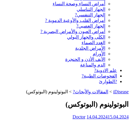
أمراض النساء وصحة النساء
الجهاز التناسلي
الجهاز التنفسي?
أمراض القلب والأوعية الدموية ?
الجهاز العصبي?
أمراض العيون والأمراض البصرية ?️
الكلى والجهاز البولي
الغدد الصماء
الأمراض الجلدية
الأورام
الأنف الأذن و الحنجرة
الدم والمناعة
علم الادوية?
الفحوصات الطبية?
?الطوارئ
iDisease
>
المقالات والأبحاث?
>
البوتولينوم (البوتوكس)
البوتولينوم (البوتوكس)
Doctor
14.04.2024
15.04.2024