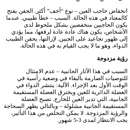
انخفاض حاجب العين – نوع “أخف” أكثر. الجفن يفتح
كالمعتاد في هذه الحالة. السبب – خطأ طبيبي. عندما
يكون الحاجبين منخفضين بشكل ملحوظ لدى
الأشخاص، يكون هناك عادة عادة لرفعها، مما يؤدي
إلى ظهور تجاعيد على الجبين. لإزالتها، يحقن الطبيب
الدواء، وهو ما لا يجب القيام به في هذه الحالة.
رؤية مزدوجة
السبب في هذا الآثار الجانبية – عدم الامتثال
للتوصيات الصارمة بالبقاء في وضعية رأسية في
الوقت الأول بعد الإجراء. الآلية: ينتشر الدواء في
العضلة الدائرية للعين ويخترق العضلة المستقيمة
الجانبية، التي تدير العين للخارج. تصبح العضلة
المستقيمة الجانبية مشلولة – وبالتالي يظهر السحاجة
والرؤية المزدوجة. لا يمكن التخلص من هذا التأثير،
يجب الانتظار لمدى 3-5 شهور.