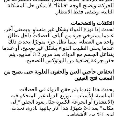
الحركة، ويصبح الوجه “قناعًا”. لا يمكن حل المشكلة
الثانية، ويتبقى فقط الانتظار.
التكتلات والتضخمات
تحدث إذا توزع الدواء بشكل غير متساوٍ. وبمعنى آخر،
عندما يسترخي جزء من ألياف العضلات داخل نطاق
واحد من العضلة، بينما تظل جزء متوترًا. يحدث ذلك
عندما يحقن الطبيب الدواء بشكل غير صحيح، أو عندما
يتفاعل الجسم مع الدواء. بعد مرور 2-3 أسابيع، يتم
حقن جرعة إضافية من البوتوكس للتصحيح.
انخفاض حاجبي العين والجفون العلوية حتى يصبح من
الصعب فتح العينين
يحدث هذا عندما يتم حقن الدواء في العضلات
المناسبة. الأسباب – توزيع الدواء غير المتحكم فيه
(الانتشار) أو الجرعة الكبيرة جدًا. يعود الجفن “إلى
مكانه” بعد 1-2 شهرًا. هذا آثار جانبية نادرة، تحدث
لدى 1% من الأشخاص.