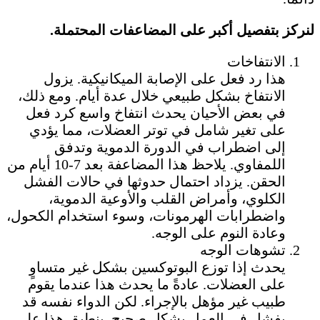
لنركز بتفصيل أكبر على المضاعفات المحتملة.
الانتفاخات
هذا رد فعل على الإصابة الميكانيكية. يزول
الانتفاخ بشكل طبيعي خلال عدة أيام. ومع ذلك،
في بعض الأحيان يحدث انتفاخ واسع كرد فعل
على تغير شامل في توتر العضلات، مما يؤدي
إلى اضطراب في الدورة الدموية وتدفق
اللمفاوي. يلاحظ هذا المضاعفة بعد 7-10 أيام من
الحقن. يزداد احتمال حدوثها في حالات الفشل
الكلوي، وأمراض القلب والأوعية الدموية،
واضطرابات الهرمونات، وسوء استخدام الكحول،
وعادة النوم على الوجه.
تشوهات الوجه
يحدث إذا توزع البوتوكسين بشكل غير متساوٍ
على العضلات. عادةً ما يحدث هذا عندما يقوم
طبيب غير مؤهل بالإجراء. لكن الدواء نفسه قد
يفشل في العمل بشكل صحيح. ينطبق هذا على