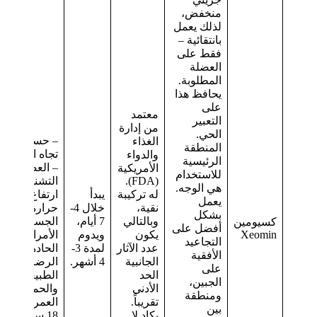
منخفض،
لذلك يعمل
بانتقائية –
فقط على
العضلة
المطلوبة.
يحافظ هذا
على
معتمد
التعبير
من إدارة
الحي.
– حساسية
الغذاء
المنطقة
تجاه الدواء
والدواء
الرئيسية
– العضلات
الأمريكية
للاستخدام
(FDA).
التشنجية –
هي الوجه.
له تركيبة
يبدأ
ارتفاع درجة
يعمل
نقية،
خلال 4-
حرارة
بشكل
وبالتالي
7 أيام،
الجسم –
كسيومين
أفضل على
Xeomin
يكون
ويدوم
الأمراض
التجاعيد
عدد الآثار
لمدة 3-
الحادة –
الأفقية
الجانبية
4 أشهر.
الرضاعة
على
الحد
الطبيعية
الجبين،
الأدنى
والحمل –
ومنطقة
تقريباً.
العمر دون
بين
يكاد لا
18 سنة