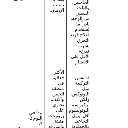
الحاجبين،
يسبب
والثلث
الإدمان.
السفلي
من الوجه.
نادراً ما
يُستخدم
لعلاج فرط
التعرق
بسبب
قدرته
الأقل على
الانتشار.
الأكثر
له نفس
فعالية
التركيبة
في
مثل
منطقة
البوتوكس،
الجبين
ولكن
والأنف.
تركيز سم
يحتوي
البوتولينيوم
على
يبدأ في
أقل. يزيل
بروتينات
اليوم 2-
التجاعيد
مثبتة،
3،
والخطوط
والتي قد