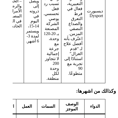
ويصل
– الحمل
التعبيرية،
تسبب رد
إلى
والرضاعة –
فعال في
فعل
ديسبورت
ذروته
الأمراض
فرط
تحسسي.
Dysport
في
المصاحبة
التعرق
يوصي
اليوم
في المرحلة
والصداع
الشركة
14-15،
الحادة
النصفي
المصنعة
ويستمر
المزمن.
بـ 20-120
لمدة 3-
اعتُرف بأنه
وحدة،
6 أشهر.
أفضل علاج
مع
لـ “قدم
جرعة
الغزال”
إجمالية
استنادًا إلى
لا تتجاوز
200
تجربة مع
90
وحدة
متطوعًا.
لكل
منطقة.
وكذالك من اشهرها:
الوصف
الدواء
السمات
العمل
الاستطبا
الموجز