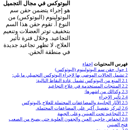
البوتوكس في مجال التجميل
هو إجراء يتضمن حقن سم
البوتولينوم (البوتوكس) من
النوع أ. تقوم حقن هذا السم
بتخفيف توتر العضلات وتنعيم
التجاعيد. وخلال فترة تأثير
العلاج، لا تظهر تجاعيد جديدة
في منطقة الحقن.
فهرس االمحتويات
إخفاء
1
حول حقن سم البوتولينوم (البوتوكس)
2
تشمل الحالات الموصى بها لإجراء البوتوكس التجميلي ما يلي:
2.1
المنع من البوتوكس تشمل عادة النقاط التالية:
2.2
المنتجات المستخدمة في علاج التجاعيد
2.3
وكذالك من اشهرها:
2.4
تأثير الإجراء
2.5
الآثار الجانبية والمضاعفات المحتملة للعلاج بالبوتوكس
2.6
لنركز بتفصيل أكبر على المضاعفات المحتملة.
2.7
التجاعيد تحت العينين وعلى الجبهة
2.8
انخفاض حاجبي العين والجفون العلوية حتى يصبح من الصعب
فتح العينين