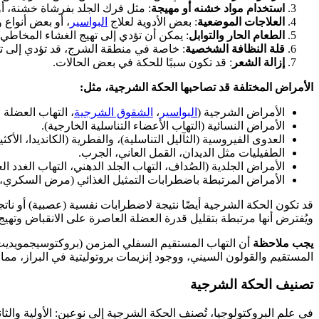
استخدام مواد خشنه أو مهيجة
: مثل فرك الجلد بفرشاة خشنة، أ
العلاجات الموضعية
: بعض الأدوية لعلاج
البواسير
، أو بعض أنواع 
الطعام الحار والتوابل
: يمكن أن تؤدي إلى تهيج الغشاء المخاطي 
قلة النظافة الشخصية
: خاصة في منطقة الشرج، قد تؤدي إلى تهي
إزالة الشعر
: قد تكون سببًا للحكة في بعض الحالات.
الأمراض المختلفة قد تصاحبها الحكة الشرجية، مثل:
الأمراض الشرجية (
البواسير
،
الشقوق الشرجية
، التهاب العضلة 
الأمراض النسائية (التهاب الأعضاء التناسلية الخارجية).
العدوى الفيروسية (الثآليل التناسلية)، والفطرية (الكانديدا، الأكثي
الطفيليات مثل الديدان، القمل العاني، الجرب.
الأمراض الجلدية (الصُداف، التهاب الجلد الدهني، التهاب الغدد العر
الأمراض المرتبطة باضطرابات التمثيل الغذائي (مرض السكري، ق
قد تكون الحكة الشرجية أيضًا نتيجة لاضطرابات نفسية (عصبية) أو ناتجة 
ويُفترض أنها مرتبطة بتقليل قدرة العضلة العاصرة على الانقباض وتهي
يجب ملاحظة
أن التهاب المستقيم السفلي المزمن (بروكتوسيجمويديت)
المستقيم والقولون السيني، ووجود إنزيمات بروتوليتية في البراز، مما
تصنيف الحكة الشرجية
في علم البروكتولوجيا، تُصنف الحكة الشرجية إلى نوعين: الأولية والثان