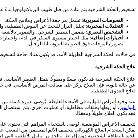
تشخيص الحكة الشرجية يتم عادة من قبل طبيب البروكتولوجيا بناءً 
الفحوصات السريرية
: تشمل مراجعة الأعراض وملامح الحكة.
التحليلات المخبرية
: تحليل البراز للبحث عن البيوض الطفيلية، و
التشخيص البصري
: يتضمن التنظير الشرجي، والتصوير بالأشعة الس
اختبارات إضافية
: مثل اختبار مستوى السكر في الدم، واختبارات 
تصوير بالموجات فوق الصوتية للبروستاتا للرجال.
في حالات الحكة الشرجية الطويلة الأمد، قد يكون هناك حاجة لتشخ
علاج الحكة الشرجية
علاج الحكة الشرجية قد يكون صعبًا ومطولًا. يتمثل العنصر الأساسي في
عن حالة ثانوية، فإن العلاج يركز على معالجة المرض الأساسي. في حال
لعلاج العدوى الطفيلية.
عند وجود أمراض التهابية في الأمعاء الغليظة، يُوصى بدورة كاملة م
البواسير
، أو ربطها بحلقات مطاطية، أو عمليات أخرى. يتم استئصال ا
فقد يكون العلاج طويلاً ومعقدًا.
يمكن استخدام العلاج الكهربائي لتخفيف الألم المستمر. من الصعب علا
الجيد بالنظافة الشخصية دون إفراط، والحد من تناول الأطعمة التي قد 