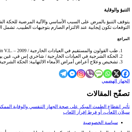
التنبؤ والوقاية
يتوقف التنبؤ بالمرض على السبب الأساسي والآلية المرضية للحكة ال
التوقعات تكون إيجابية عند الالتزام الصارم بتوجيهات الطبيب. تشمل الت
المراجع
طب القولون والمستقيم في العيادات الخارجية / Rivkin V.L. – 2009
الحكة الشرجية في العيادات الخارجية / شاخري إس في، غين يو إم.
تشخيص وعلاج أعراض أمراض الأمعاء الالتهابية: الحكة الشرجية / با
الجهاز الهضمي
تصفّح المقالات
تأثير انقطاع الطمث المبكر على صحة الجهاز التنفسي والوقاية الممكنة
سيلان اللعاب، أو فرط إفراز اللعاب
سياسة الخصوصية