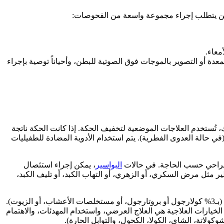
كامن يتطلب إجراء مجموعة واسعة من الفحوصات:
معاء.
عدة أو التصوير بالموجات فوق الصوتية للبطن، وأحياناً توصية بإجراء
، تُستخدم العلاجات الموضعية لتخفيف الحكة. إذا كانت الحكة ناتجة
ي حالة العدوى الفطرية). يتم استخدام الأدوية المضادة للطفيليات
خل جراحي حسب الحاجة. في حالات
البواسير
، يمكن إجراء استئصال
مثل مرض السكري، أو الزهري، أو التهاب الكبد، أو تليف الكبد،
لتخفيف الأعراض الموضعية، تُوصى باستخدام المراهم التي تحتوي على البريدنيزولون، والدكسبانتينول، والليدوكائين، وكذلك الحقن الميكروية (بـ3% كولارجول أو بروتارجول، أو مستخلصات الأعشاب، أو الزيوت).
خيارات العلاجية هي العلاج العرضي، واستخدام المهدئات، والاهتمام
لاتة، الشاي، الكولا، الكحول، والتوابل الحارة).