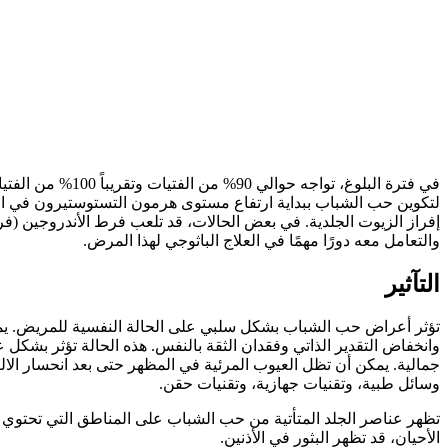
في فترة البلوغ، 
لتكوين حب الشباب ببداية ارتفاع مستوى هرمون التستوستيرون في ال
إفراز الزيوت الجلدية. في بعض الحالات، قد تلعب فرط الأندروجين (
والتعامل معه دورًا مهمًا في العلاج الباثوجي لهذا المرض.
التآثير
تؤثر أعراض حب الشباب بشكل سلبي على الحالة النفسية للمريض. يمكن أ
وانخفاض التقدير الذاتي وفقدان الثقة بالنفس. هذه الحالة تؤثر بشكل
جمالية. يمكن أن تظل العيوب المرئية في المظهر حتى بعد انحسار الالته
وسائل طبية، وتقنيات جهازية، وتقنيات حقن.
تظهر عناصر الجلد المتأتية من حب الشباب على المناطق التي تحتوي ع
الأحيان، قد تظهر البثور في الأذنين.