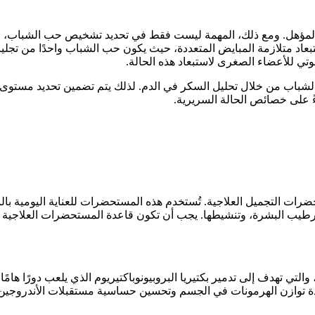
لمؤهل. ومع ذلك، المهمة ليست فقط في تحديد تشخيص حب الشباب، ولكن 
بعاد متلازمة المبايض المتعددة، حيث يكون حب الشباب واحدًا من تجلي
شباب من خلال تحليل السكر في الدم. لذلك يتم تضمين تحديد مستوى ال
 على خصائص الحالة السريرية.
ضرات التجميل العلاجية. تُستخدم هذه المستحضرات للعناية اليومية بال
ب البشرة، وتنشيطها. يجب أن تكون قاعدة المستحضرات العلاجية مكون
والتي تهدف إلى تدمير بكتيريا البروبيونوباكتيريوم الذي يلعب دورًا ها
ادة توازن الهرمونات في الجسم وتحسين حساسية مستقبلات الأندروجين ل