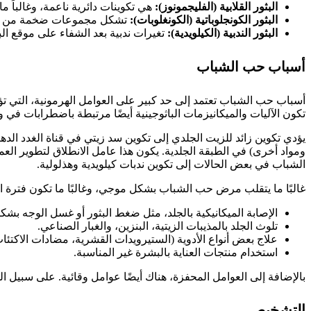
البثور القلابية (الفليجمونوز):
هي تكوينات دائرية ناعمة، وغالباً ما ت
البثور الكونجلوباتية (الكونغلوبات):
تشكل مجموعات ضخمة من البثو
البثور الندبية (الكيلويدية):
تغيرات ندبية بعد الشفاء على موقع الب
أسباب حب الشباب
أسباب حب الشباب تعتمد إلى حد كبير على العوامل الهرمونية، التي ت
تكون الآليات والميكانيزمات الباثوجينية أيضًا مرتبطة باضطرابات في 
يؤدي تكوين زائد للزيت الجلدي إلى تكوين سد زيتي في قناة الغدد الدهن
ومواد أخرى) في الطبقة الجلدية. يكون هذا عامل الانطلاق لتطوير العملية
الشباب في بعض الحالات إلى تكوين ندبات كيلويدية وهذلولية.
غالبًا ما يتقلب مرض حب الشباب بشكل موجي، وغالبًا ما تكون فترة الت
الإصابة الميكانيكية بالجلد، مثل ضغط البثور أو غسل الوجه بش
تلوث الجلد بالمذيبات الزيتية، البنزين، والغبار الصناعي.
علاج بعض أنواع الأدوية (الستيرويدات القشرية، مضادات الاكت
استخدام منتجات العناية بالبشرة غير المناسبة.
بالإضافة إلى العوامل المحفزة، هناك أيضًا عوامل وقائية. على سبي
التشخيص