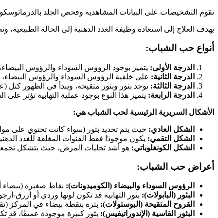
تقوم التشخيصات على البيانات المشاهدية وفحص الجلد بالدرماتوسكو
يهدف العلاج إلى استعادة وظيفة الغدد الدهنية إلى الحالة الطبيعية، و
أنواع حب الشباب:
الدرجة الأولى:
يتميز بوجود الرؤوس السوداء والرؤوس البيضاء، وقد ي
الدرجة الثانية:
على خلفية الرؤوس السوداء والرؤوس البيضاء، يظهر بث
الدرجة الثالثة:
توجد بثور وبثور متقيحة، ويبدأ في الظهور كتل (عددها
الدرجة الرابعة:
يتميز هذا النوع بوجود عملية التهابية تؤثر على
الأشكال السريرية الرئيسية لحب الشباب هي:
الشكل العادي:
حيث يتم تحديد بثور (سواء كانت تحتوي على مواد 
الشكل التقمي:
يكون موجودًا فقط القنوات المغلقة للغدد الدهنية
الشكل الكونغلوباتي:
هو أشد تجليات المرض، حيث يتشكل تجمعات
أعراض حب الشباب:
الرؤوس السوداء والبيضاء (الكوميدونات):
نقاط صغيرة (بيضاء أو
البثور (البابولات):
بثور التهابية قد تكون لونها وردي أو أزرق-أرجو
القروح المتقيحة (البوستولات):
بثرة بنقطة بيضاء في المركز (نق
البثور القاسية (الإندوراتيفيس):
بثور كبيرة موجودة عميقًا، قد ت