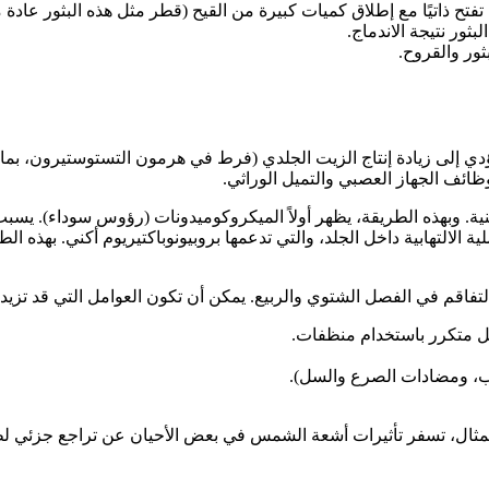
فتح ذاتيًا مع إطلاق كميات كبيرة من القيح (قطر مثل هذه البثور عادة ما يصل
ر نتيجة الاندماج.
ثور والقروح.
ؤدي إلى زيادة إنتاج الزيت الجلدي (فرط في هرمون التستوستيرون، بما
وظائف الجهاز العصبي والتميل الوراثي.
ية. وبهذه الطريقة، يظهر أولاً الميكروكوميدونات (رؤوس سوداء). يسبب ا
 الالتهابية داخل الجلد، والتي تدعمها بروبيونوباكتيريوم أكني. بهذه ال
فاقم في الفصل الشتوي والربيع. يمكن أن تكون العوامل التي قد تزيد م
كل متكرر باستخدام منظفات.
ئاب، ومضادات الصرع والسل).
ل المثال، تسفر تأثيرات أشعة الشمس في بعض الأحيان عن تراجع جزئي