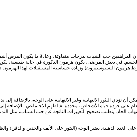
تواجه حوالي 90% من الفتيات وتقريباً 100% من الفتيان المراهقين حب الشباب بدرجات متفاوتة، وعادة
جسم. في بعض المرضى، يكون هرمون الذكورة في حالة طبيعية، لكن مس
فرط هرمون التستوستيرون) وزيادة حساسية المستقبلات لهذا الهرمون 
ن تؤدي البثور الالتهابية وغير الالتهابية على الوجه، بالإضافة إلى
 عام على جودة حياة الأشخاص، محددة نشاطهم الاجتماعي. بالإضافة إلى 
اب الحاد. يتطلب تصحيح التغييرات الناتجة عن حب الشباب، مثل الندب وال
لى الغدد الدهنية. يعتبر الوجه (البثور على الأنف والخدين والذقن) 