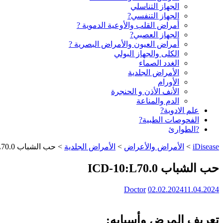
الجهاز التناسلي
الجهاز التنفسي?
أمراض القلب والأوعية الدموية ?
الجهاز العصبي?
أمراض العيون والأمراض البصرية ?️
الكلى والجهاز البولي
الغدد الصماء
الأمراض الجلدية
الأورام
الأنف الأذن و الحنجرة
الدم والمناعة
علم الادوية?
الفحوصات الطبية?
?الطوارئ
iDisease
>
الأمراض والأعراض
>
الأمراض الجلدية
>
حب الشباب ICD-10:L70.0
حب الشباب ICD-10:L70.0
Doctor
02.02.2024
11.04.2024
تعريف المرض وأسبابه: