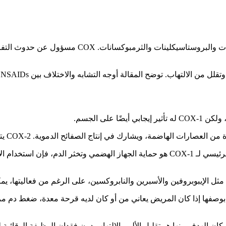
السيكلوأوكسجيناز (COX) هو إنزيم يشارك في تخليق الب
ى آثار جانبية غير مرغوبة.