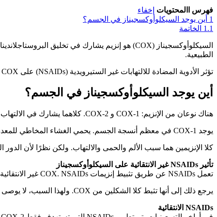
فهرس االمحتويات
إخفاء
1
أين يوجد السيكلوأوكسجيناز في الجسم؟
1.1
الخاتمة
الطبيعية.
تؤثر الأدوية المضادة للالتهابات غير الستيرويدية (NSAIDs) على COX وتقلل من الالتهاب. توضح المقالة أوجه التشابه والاختلاف بين NSAIDs الانتقائية وغير الانتقائية.
أين يوجد السيكلوأوكسجيناز في الجسم؟
هناك نوعان من الإنزيم: COX-1 و COX-2. كلاهما يشارك في الالتهاب، ولكن COX-1 له تأثير إيجابي أيضًا على الجسم.
يوجد COX-1 في معظم أنسجة الجسم. يحمي الغشاء المخاطي للمعدة من العصارات الهاضمة، ويشارك في إنتاج الصفائح الدموية. COX-2 يتم تصنيعه بشكل رئيسي أثناء العمليات الالتهابية.
كلا الإنزيمين هما سبب الألم والحمى والالتهاب. ولكن نظرًا لأن الدور الرئيسي لـ COX-1 هو حماية الجهاز الهضمي وتخثر الدم، فإن استخدام الأدوية التي تثبط هذا الإنزيم يمكن أن يؤدي إل
تأثير NSAIDs غير الانتقائية على السيكلوأوكسجيناز
تعمل NSAIDs عن طريق تثبيط إنزيمات COX. NSAIDs غير الانتقائية مثل الإيبوبروفين والأسبرين والنابروكسين، على الرغم من فعاليتها، يمكن أن تسبب مشاكل في الجهاز الهضمي بما في ذلك النزيف والقرح.
يرجع ذلك إلى أنها تثبط كلا الشكلين من COX. ولهذا السبب، لا يوصى بوصفها إذا كان المريض يعاني من أو كان لديه قرحة معدة، ضغط دم مرتفع، أمراض قلبية، أو أمراض في الكلى أو الكبد.
NSAIDs الانتقائية
في أواخر التسعينيات، تم تطوير NSAIDs التي تستهدف فقط COX-2. كان الهدف منها هو تقليل الألم والالتهاب دون فقدان الوظيفة الوقائية لـ COX-1.