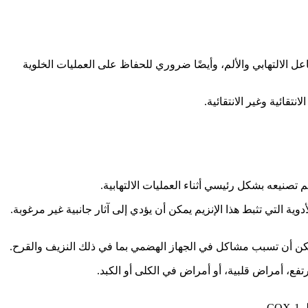
روستاجلاندينات والبروستاسيكلينات والثرمبوكسانات. COX مسؤول عن حدوث التفاعل الالتهابي والألم، وأيضًا ضروري للحفاظ على العمليات الخلوية