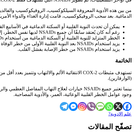
من بين هذه الأدوية المعروفة السيلكوكسيب، الروفيكوكسيب والفالدي
الدماغية. بعد سحب الروفيكوكسيب، قامت إدارة الغذاء والدواء الأمريكية (FDA) بمراجعة جميع فئات NSAIDs وأضافت تحذيرات بشأن المخاطر القلبية 
يمكن أن تحدث النوبة القلبية أو السكتة الدماغية في الأسابيع القليلة الأولى بعد بدء تناول NSAIDs. قد يزيد الخط
رغم أنه كان يُعتقد سابقًا أن جميع NSAIDs لديها نفس الخطر، إلا أنه من غير الواضح الآن ما إذا كانت NSAIDs الانتقائية لديها خطر أعلى للإصابة بالنوبة القلبية أو السكتة الدماغية مقارنة بالآخرين.
الخطر المتزايد للنوبة القلبية أو السكتة الدماغية من استخدام NSAIDs يشمل الجميع: المرضى الذين يعانون من أمراض القلب وأولئك الذين لا يعانون منها.
يزيد استخدام NSAIDs بعد النوبة القلبية الأولى من خطر الوفاة في السنة الأولى مقارنة بالأقران الذين لا يتناولون NSAIDs.
يزيد استخدام NSAIDs من خطر الإصابة بفشل القلب.
الخاتمة
تستهدف مثبطات COX-2 الانتقائية الألم والالتهاب و
(الوارفارين).
وجود عوامل الخطر القلبية الوعائية، العمر، والأدوية المصاحبة.
علم الادوية?
تصفّح المقالات