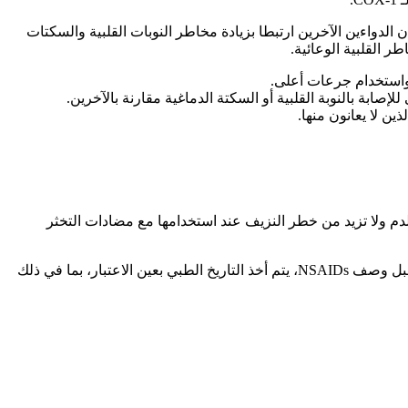
واءين الآخرين ارتبطا بزيادة مخاطر النوبات القلبية والسكتات
على تخثر الدم ولا تزيد من خطر النزيف عند استخدامها مع مضادات التخثر
بينما تعتبر جميع NSAIDs خيارات لعلاج التهاب المفاصل العظمي والروماتويدي، يجب تقييم فوائدها ومخاطرها لكل مريض على حدة. لذلك، قبل وصف NSAIDs، يتم أخذ التاريخ الطبي بعين الاعتبار، بما في ذلك