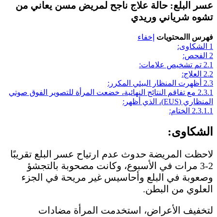
عسر البلع: حالة علاج ناجح لمريض مسن يعاني من
تشوه شرياني وريدي
فهرس االمحتويات
إخفاء
1
الشكاوى:
2
الفحص:
2.1
تم تشخيص علامات:
2.2
العلاج:
2.3
أظهرت المنظار البيئي المكرر:
2.3.1
مع تفاقم النتائج النهائية، خضعت المرأة للتصوير الفوق صوتي
المنظاري (EUS)، الذي أظهر:
2.3.1.1
الختام:
الشكاوى:
لاحظت المريضة حدوث عدم ارتياح عسر البلع تقريبًا
2-3 مرات في الأسبوع، وكانت مصحوبة بالتجشؤ
وصعوبة في البلع وأحاسيس غير مريحة في الجزء
العلوي من البطن.
لتخفيف الأعراض، استخدمت المرأة مضادات