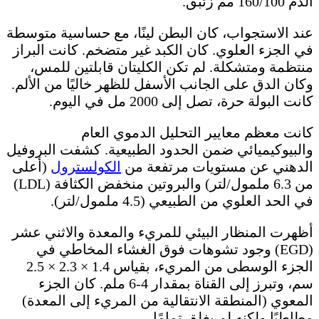
الدم 160/100 مم زئبق.
عند الاستجواب، كان البطن لينًا، مع حساسية متوسطة
في الجزء العلوي. كان الكبد غير متضخم. كانت البراز
منتظمة ومتشكلة. لم تكن الكليتان قابلتين للمس،
وكان الدق على الجانب الأسفل للظهر خاليًا من الألم.
كانت البولة حرة، تصل إلى 2000 مل في اليوم.
كانت معظم معايير التحليل الدموي العام
والبيوكيميائي ضمن الحدود الطبيعية. كشفت البروفيل
الدهني عن مستويات مرتفعة من
الكولسترول
(أعلى
من 6.3 ملمول/لتر) والبروتين منخفض الكثافة (LDL)
في الحد العلوي من الطبيعي (4.5 ملمول/لتر).
أظهرت المنظار البيئي للمريء والمعدة والاثني عشر
(EGD) وجود تشوهات فوق الغشاء المخاطي في
الجزء الوسطى من المريء، بقياس 1.4 × 2.3 × 2.5
سم، وتبرز إلى القناة بمقدار 4-6 ملم. كان الجزء
المعوي (المنطقة الانتقالية من المريء إلى المعدة)
مطاطيًا ولكنه لم يغلق تمامًا.