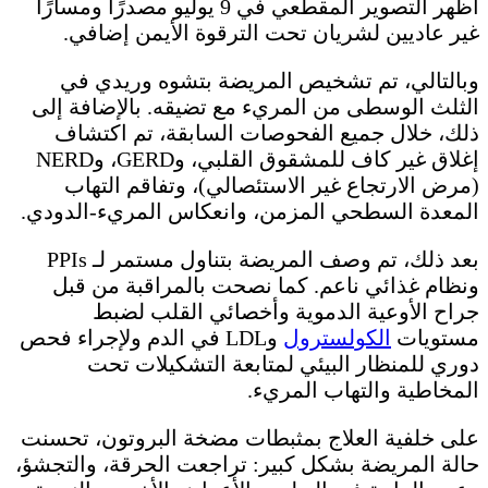
أظهر التصوير المقطعي في 9 يوليو مصدرًا ومسارًا
غير عاديين لشريان تحت الترقوة الأيمن إضافي.
وبالتالي، تم تشخيص المريضة بتشوه وريدي في
الثلث الوسطى من المريء مع تضيقه. بالإضافة إلى
ذلك، خلال جميع الفحوصات السابقة، تم اكتشاف
إغلاق غير كاف للمشقوق القلبي، وGERD، وNERD
(مرض الارتجاع غير الاستئصالي)، وتفاقم التهاب
المعدة السطحي المزمن، وانعكاس المريء-الدودي.
بعد ذلك، تم وصف المريضة بتناول مستمر لـ PPIs
ونظام غذائي ناعم. كما نصحت بالمراقبة من قبل
جراح الأوعية الدموية وأخصائي القلب لضبط
مستويات
الكولسترول
وLDL في الدم ولإجراء فحص
دوري للمنظار البيئي لمتابعة التشكيلات تحت
المخاطية والتهاب المريء.
على خلفية العلاج بمثبطات مضخة البروتون، تحسنت
حالة المريضة بشكل كبير: تراجعت الحرقة، والتجشؤ،