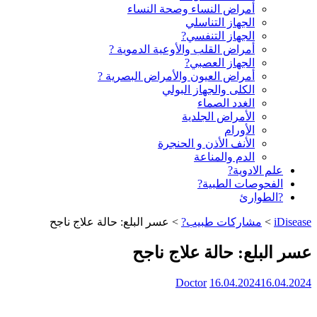
أمراض النساء وصحة النساء
الجهاز التناسلي
الجهاز التنفسي?
أمراض القلب والأوعية الدموية ?
الجهاز العصبي?
أمراض العيون والأمراض البصرية ?️
الكلى والجهاز البولي
الغدد الصماء
الأمراض الجلدية
الأورام
الأنف الأذن و الحنجرة
الدم والمناعة
علم الادوية?
الفحوصات الطبية?
?الطوارئ
iDisease
>
مشاركات طبيب?
>
عسر البلع: حالة علاج ناجح
عسر البلع: حالة علاج ناجح
Doctor
16.04.2024
16.04.2024