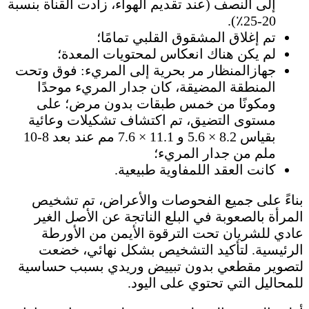
إلى النصف (عند تقديم الهواء، زادت القناة بنسبة
20-25٪).
تم إغلاق المشقوق القلبي تمامًا؛
لم يكن هناك انعكاس لمحتويات المعدة؛
جهازالمنظار مر بحرية إلى المريء: فوق وتحت
المنطقة المضيقة، كان جدار المريء موحدًا
ومكونًا من خمس طبقات بدون مرض؛ على
مستوى التضيق، تم اكتشاف تشكيلات وعائية
بقياس 8.2 × 5.6 و 11.1 × 7.6 مم عند بعد 8-10
ملم من جدار المريء؛
كانت العقد اللمفاوية طبيعية.
بناءً على جميع الفحوصات والأعراض، تم تشخيص
المرأة بالصعوبة في البلع الناتجة عن الأصل الغير
عادي للشريان تحت الترقوة الأيمن من الأورطة
الرئيسية. لتأكيد التشخيص بشكل نهائي، خضعت
لتصوير مقطعي بدون تبييض وريدي بسبب حساسية
للمحاليل التي تحتوي على اليود.