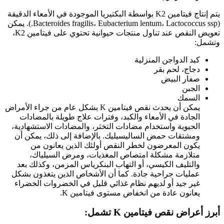
يتم إنتاج فيتامين K2 بواسطة البكتيريا الموجودة في الأمعاء الدقيقة
(Bacteroides fragilis، Eubacterium lentum، Lactococcus ssp.). يمكن
تعويض النقص عند تناول منتجات حيوانية تحتوي على فيتامين K2،
وتشمل:
كبد الدواجن المنزلية
دجاج، لحم بقر
صفار البيض
الجبن
السمك
يمكن أن يحدث نقص فيتامين K بشكل عام من جراء الأمراض
الجادة في الأمعاء والكبد، وفترات علاج طويلة بالمضادات
الحيوية واستخدام مضادات التخثر، والمضادات الاستشهادية،
ومشتقات حمض الساليسيليك. بالإضافة إلى ذلك، يمكن أن
يكون المعرضون لخطر النقص أولئك الذين يعانون من
متلازمة مشكلة امتصاص المغذيات، ومرض السيلياك،
والتليف الكيسي، أو التهاب البنكرياس المزمن، وكذلك بعد
عمليات جراحية جادة. كما أن الأشخاص الذين يتغذون بشكل
غير جيد أو لديهم نظام غذائي قليل في الخضروات الخضراء
يعانون عادة من انخفاض مستوى فيتامين K.
أبرز أعراض نقص فيتامين K تشمل: