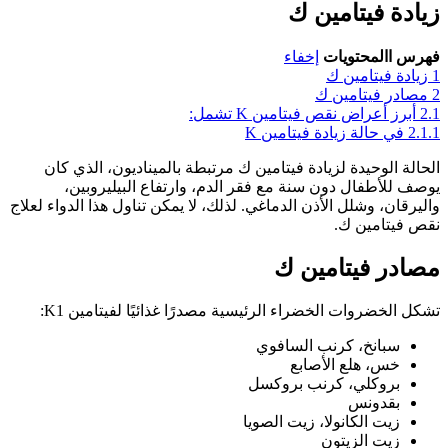
زيادة فيتامين ك
فهرس االمحتويات
إخفاء
1
زيادة فيتامين ك
2
مصادر فيتامين ك
2.1
أبرز أعراض نقص فيتامين K تشمل:
2.1.1
في حالة زيادة فيتامين K
الحالة الوحيدة لزيادة فيتامين ك مرتبطة بالميناديون، الذي كان
يوصف للأطفال دون سنة مع فقر الدم، وارتفاع البيليروبين،
واليرقان، وشلل الأذن الدماغي. لذلك، لا يمكن تناول هذا الدواء لعلاج
نقص فيتامين ك.
مصادر فيتامين ك
تشكل الخضروات الخضراء الرئيسية مصدرًا غذائيًا لفيتامين K1:
سبانخ، كرنب السافوي
خس، هلع الأصابع
بروكلي، كرنب بروكسل
بقدونس
زيت الكانولا، زيت الصويا
زيت الزيتون