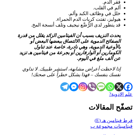
فقر الدم.
ألم في القلب.
خلل في وظائف الكبد وألم.
هيوليز، تفتت كريات الدم الحمراء.
قد يتطور لدى الرُّضَّع نيجيف وتلف أنسجة المخ.
يحدث النزيف بسبب أن الفيتامين الزائد يقلل من قدرة
الصفائح الدموية على الالتصاق ببعضها البعض أو
بالأوعية الدموية، وهي نادرة، خاصة عند تناول
الكومارين أو الوارفارين أو بجرعة من فيتامين هـ تزيد
عن ألف ملغ في اليوم.
إذا لاحظت أعراض مشابهة، استشر طبيبك. لا تداوي
نفسك بنفسك – فهذا يشكل خطراً على صحتك!
علم الادوية?
تصفّح المقالات
فرط فيتامين هـ (E)
فيتامينات مجموعة ب