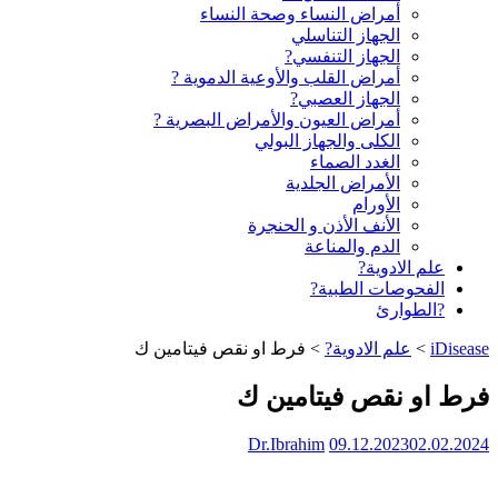
أمراض النساء وصحة النساء
الجهاز التناسلي
الجهاز التنفسي?
أمراض القلب والأوعية الدموية ?
الجهاز العصبي?
أمراض العيون والأمراض البصرية ?️
الكلى والجهاز البولي
الغدد الصماء
الأمراض الجلدية
الأورام
الأنف الأذن و الحنجرة
الدم والمناعة
علم الادوية?
الفحوصات الطبية?
?الطوارئ
iDisease
>
علم الادوية?
>
فرط او نقص فيتامين ك
فرط او نقص فيتامين ك
Dr.Ibrahim
09.12.2023
02.02.2024