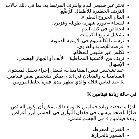
تخثر غير طبيعي للدم والنزف المرتبط به، بما في ذلك حالات
النزيف الخطيرة للأطفال الرُّضَّع.
التئام الجروح البطيء.
للنساء – دورة شهرية طويلة وغزيرة.
انخفاض في كتلة الدم.
تشكيل سريع للكدمات.
ترسب الكالسيوم في الأوعية الدموية.
عرضة للإصابة بالعدوى.
تكلس غير طبيعي للعظام.
نزيف من الأغشية المخاطية – الأنف أو الجهاز الهضمي.
الإسهال.
عند تشخيص نقص الفيتامينات، يُفضل إجراء تحليل لمستوى
الفيتامينات والمعادن في الدم. يمكن تشخيص نقص فيتامين
K عند قياس INR، والذي يظهر مدى فترة تجلط البروتين.
في حالة زيادة فيتامين K
نادرًا ما يحدث زيادة فيتامين K. ومع ذلك، يمكن أن يكون الفائض
ضارًا للصحة ويسهم في فقدان التوازن في الجسم. أبرز أعراض
زيادة فيتامين K في الجسم تشمل:
التعرق المفرط.
الشعور بالحرارة.