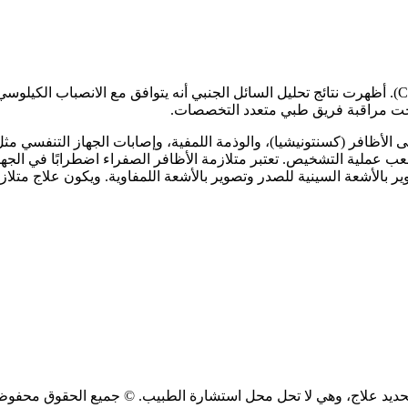
 تحت مراقبة فريق طبي متعدد التخصصات.
لى الأظافر (كسنتونيشيا)، والوذمة اللمفية، وإصابات الجهاز التنفسي مث
عب عملية التشخيص. تعتبر متلازمة الأظافر الصفراء اضطرابًا في الجها
ر بالأشعة السينية للصدر وتصوير بالأشعة اللمفاوية. ويكون علاج متلازم
ديد علاج، وهي لا تحل محل استشارة الطبيب. © جميع الحقوق محفوظة 24