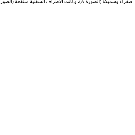
صفراء وسميكة (الصورة A)، وكانت الأطراف السفلية منتفخة (الصورة B)؛ وكان التنفس ضعيفًا في قاعدة الرئة اليسرى. أظهرت صورة الأشعة السينية للصدر وجود انصباب جنبي في الجانب الأيسر.