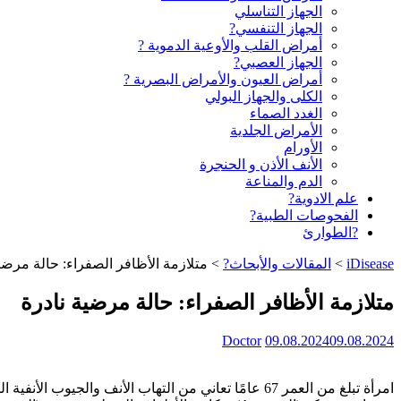
الجهاز التناسلي
الجهاز التنفسي?
أمراض القلب والأوعية الدموية ?
الجهاز العصبي?
أمراض العيون والأمراض البصرية ?️
الكلى والجهاز البولي
الغدد الصماء
الأمراض الجلدية
الأورام
الأنف الأذن و الحنجرة
الدم والمناعة
علم الادوية?
الفحوصات الطبية?
?الطوارئ
iDisease
>
المقالات والأبحاث?
>
متلازمة الأظافر الصفراء: حالة مرضي
متلازمة الأظافر الصفراء: حالة مرضية نادرة
Doctor
09.08.2024
09.08.2024
امرأة تبلغ من العمر 67 عامًا تعاني من التهاب الأنف والجيوب الأنفية المزمن، دخلت إلى