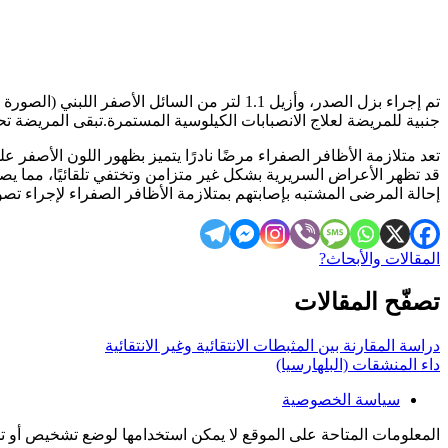
تم إجراء بزل الصدر، وأزيل 1.1 لتر من السائل الأصفر اللبني (الصورة C). أظهرت نتائج تحليل السائل الجنبي أنه يتوافق مع الانصباب الكيلوسي.
جنبية للمريضة لعلاج الانصبابات الكيلوسية المستمرة.تبقى المريضة
تعد متلازمة الأظافر الصفراء مرضًا نادرًا يتميز بظهور اللون الأصفر ع
قد تظهر الأعراض السريرية بشكل غير متزامن وتختفي تلقائيًا، مما يص
إحالة المرضى المشتبه بإصابتهم بمتلازمة الأظافر الصفراء لإجراء تصوي
المقالات والأبحاث?
تصفّح المقالات
دراسة المقارنة بين المثبطات الانتقائية وغير الانتقائية
داء المنشقات (البلهارسيا)
سياسة الخصوصية
المعلومات المتاحة على الموقع لا يمكن استخدامها لوضع تشخيص أو تح