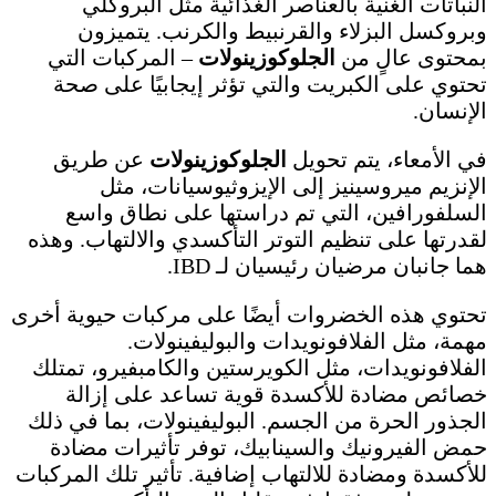
النباتات الغنية بالعناصر الغذائية مثل البروكلي
وبروكسل البزلاء والقرنبيط والكرنب. يتميزون
بمحتوى عالٍ من
الجلوكوزينولات
– المركبات التي
تحتوي على الكبريت والتي تؤثر إيجابيًا على صحة
الإنسان.
في الأمعاء، يتم تحويل
الجلوكوزينولات
عن طريق
الإنزيم ميروسينيز إلى الإيزوثيوسيانات، مثل
السلفورافين، التي تم دراستها على نطاق واسع
لقدرتها على تنظيم التوتر التأكسدي والالتهاب. وهذه
هما جانبان مرضيان رئيسيان لـ IBD.
تحتوي هذه الخضروات أيضًا على مركبات حيوية أخرى
مهمة، مثل الفلافونويدات والبوليفينولات.
الفلافونويدات، مثل الكويرستين والكامبفيرو، تمتلك
خصائص مضادة للأكسدة قوية تساعد على إزالة
الجذور الحرة من الجسم. البوليفينولات، بما في ذلك
حمض الفيرونيك والسينابيك، توفر تأثيرات مضادة
للأكسدة ومضادة للالتهاب إضافية. تأثير تلك المركبات