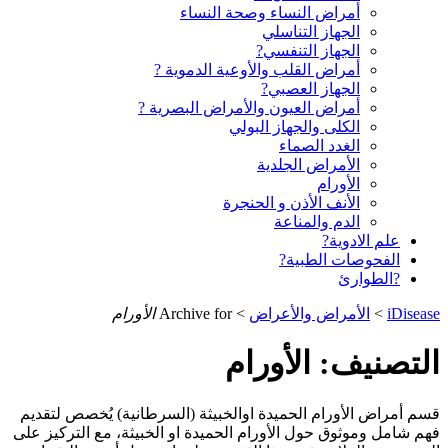
أمراض النساء وصحة النساء
الجهاز التناسلي
الجهاز التنفسي?
أمراض القلب والأوعية الدموية ?
الجهاز العصبي?
أمراض العيون والأمراض البصرية ?️
الكلى والجهاز البولي
الغدد الصماء
الأمراض الجلدية
الأورام
الأنف الأذن و الحنجرة
الدم والمناعة
علم الادوية?
الفحوصات الطبية?
?الطوارئ
iDisease
>
الأمراض والأعراض
>
Archive for
الأورام
التصنيف:
الأورام
قسم أمراض الأورام الحميدة اوالخبيثة (السرطانية) يُخصص لتقديم
فهم شامل وموثوق حول الأورام الحميدة او الخبيثة، مع التركيز على