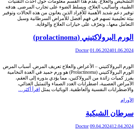
التشخيص والعلاج. يقدم هذا القسم معلومات حول أحدث التقنيات
الطبية، وأساليب العلاج، ويسلط الضوء على تجارب المرضى. هدفه
توفير دعم شديد الأهمية للأفراد الذين يعانون من هذه الحالات وتوفير
بيئة تعليمية تسهم في فهم أفضل للأمراض السرطانية وسبل
التعامل معها.، وتعرّف على خيارات العلاج والوقاية.
الورم البرولاكتيني (prolactinoma)
Doctor
01.06.2024
01.06.2024
الورم البرولاكتيني – الأعراض والعلاج تعريف المرض. أسباب المرض
الورم البرولاكتيني (Prolactinoma) هو ورم حميد في الغدة النخامية
يفرز كميات زائدة من البرولاكتين، مما يؤدي بدوره إلى العقم،
الأمراض العصبية، اضطرابات الغدد الصماء والتمثيل الغذائي،
والاضطرابات النفسية والعاطفية. الوبائيات يمثل
اقرأ أكثر…
الأورام
سرطان الشبكية
Doctor
09.04.2024
12.04.2024