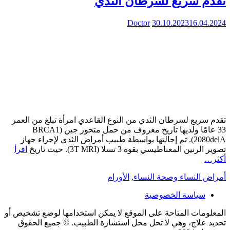
تقدم سريع لسرطان الثدي
Doctor
30.10.2023
16.04.2024
تقدم سريع لسرطان الثدي من النوع القاعدي امرأة تبلغ من العمر
33 عامًا ولديها تاريخ معروف من حمل متحور جين (BRCA1
(2080delA. تم إحالتها بواسطة طبيب أمراض الثدي لإجراء جهاز
تصوير الرنين المغناطيسي بقوة 3 تسلا (3T MRI). حيث تاريخ
اقرأ
أكثر…
أمراض النساء وصحة النساء
,
الأورام
سياسة الخصوصية
المعلومات المتاحة على الموقع لا يمكن استخدامها لوضع تشخيص أو
تحديد علاج، وهي لا تحل محل استشارة الطبيب. © جميع الحقوق