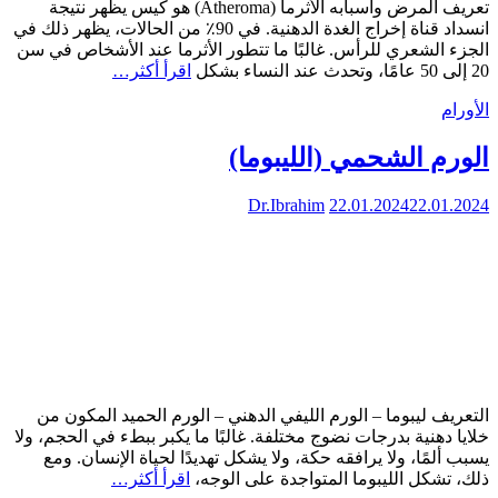
تعريف المرض وأسبابه الأثرما (Atheroma) هو كيس يظهر نتيجة
انسداد قناة إخراج الغدة الدهنية. في 90٪ من الحالات، يظهر ذلك في
الجزء الشعري للرأس. غالبًا ما تتطور الأثرما عند الأشخاص في سن
20 إلى 50 عامًا، وتحدث عند النساء بشكل
اقرأ أكثر…
الأورام
الورم الشحمي (الليبوما)
Dr.Ibrahim
22.01.2024
22.01.2024
التعريف ليبوما – الورم الليفي الدهني – الورم الحميد المكون من
خلايا دهنية بدرجات نضوج مختلفة. غالبًا ما يكبر ببطء في الحجم، ولا
يسبب ألمًا، ولا يرافقه حكة، ولا يشكل تهديدًا لحياة الإنسان. ومع
ذلك، تشكل الليبوما المتواجدة على الوجه،
اقرأ أكثر…