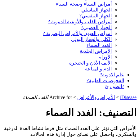
أمراض النساء وصحة النساء
الجهاز التناسلي
الجهاز التنفسي?
أمراض القلب والأوعية الدموية ?
الجهاز العصبي?
أمراض العيون والأمراض البصرية ?️
الكلى والجهاز البولي
الغدد الصماء
الأمراض الجلدية
الأورام
الأنف الأذن و الحنجرة
الدم والمناعة
علم الادوية?
الفحوصات الطبية?
?الطوارئ
iDisease
>
الأمراض والأعراض
>
Archive for
الغدد الصماء
التصنيف:
الغدد الصماء
الأمراض التي تؤثر على الغدد الصماء مثل فرط نشاط الغدة الدرقية
والسكري، واحصل على نصائح حول إدارة هذه الحالات.