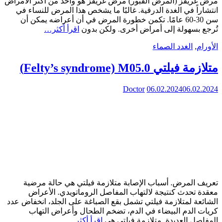
مرض غريفز (المرض القبور) مرض غريفز هو واحد من أكثر الأمراض
انتشاراً في الغدة الدرقية. غالبًا ما يشخص هذا المرض للنساء في
سن 30-60 عامًا. تكمن خطورة المرض في أن أعراضه يمكن أن
تُرجع بسهولة إلى أمراض أخرى. ولكن بدون
اقرأ أكثر…
الأورام
,
الغدد الصماء
متلازمة فيلتي Felty’s syndrome) M05.0)
Doctor
06.02.2024
06.02.2024
تعريف المرض. أسباب الإصابة متلازمة فيلتي هي حالة مرضية
معقدة تحدث كنتيجة لالتهاب المفاصل الروماتويدي. الأعراض
الشائعة لمتلازمة فيلتي تشمل بقع الصباغة على الجلد، انخفاض عدد
كريات الدم البيضاء في الدم، تضخم الطحال وأعراض التهاب
المفاصل العديدة. متلازمة فيلتي هي
اقرأ أكثر…