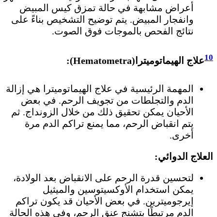
أعراض مشابهة في حالة تمزق كيس المبيض
وانفجار المبيض. يتم توضيح التشخيص بناءً على
نتائج الفحص بالموجات فوق الصوت.
10
علاج الهيماتوميترا(Hematometra):
المهمة الرئيسية في علاج الهيماتوميترا هي إزالة
الدم والتجلطات من تجويف الرحم. في بعض
الأحيان يمكن تحقيق ذلك من خلال الزونداج. ثم
يتم انقباض الرحم، مما يمنع تراكم الدم مرة
أخرى.
العلاج الدوائي:
لتحسين قدرة الرحم على الانقباض بعد الولادة،
يمكن استخدام الأوكسيتوسين والميثيل
إيرجوميترين. في بعض الأحيان قد يكون تراكم
الدم مرتبطًا بتشنج عنق الرحم، وفي هذه الحالة