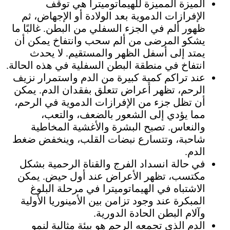
الميزة المميزة للهيماتوميترا هي توقف
الإفرازات الدموية بعد الولادة أو الإجهاض، ثم
ظهور ألم في الجزء السفلي من البطن. غالبًا ما
يشكو المرضى من ألم سحب وانتفاخ يمكن أن
يمتد إلى أسفل الظهر والمستقيم. لا يحدث
انتفاخ في منطقة البطن السفلية في هذه الحالة.
عند تراكم كمية كبيرة من الدم واستمرار نزيف
الرحم، تظهر أعراض تتعلق بفقدان الدم. يمكن
أن تظل جزء من الإفرازات الدموية في الرحم،
مما يؤدي إلى الشعور بالضعف، والتعب،
والنعاس. تصبح البشرة والأغشية المخاطية
شاحبة، وتتسارع نبضات القلب، وينخفض ضغط
الدم.
في حالة انسداد الفرج والقناة الرحمية بشكل
مكتسب، تظهر الأعراض عند أول حيض. يمكن
الاشتباه في الهيماتوميترا في مرحلة البلوغ
المبكرة عند وجود تزامن بين الأمينوريا الأولية
وآلام البطن الحادة الدورية.
الدم الذي تجمعه الرحم هو بيئة مثالية لنمو