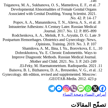
146.
Tsiganova, M. A., Sukhanova, O. S., Mamedova, E. F., et al.
Developmental Abnormalities of Female Genital Organs
Associated with Genital Doubling. Young Scientist. 2021.
No. 42. P. 14–17.
Popov, A. A., Manannikova, T. N., Alieva, A. S., et al.
Intrauterine Adhesions: A Century Later. Russian Medical
Journal. 2017. No. 12. P. 895–899.
Rodchenkova, A. A., Melnik, P. S., Aryutin, D. G. Late
Postpartum Hemorrhages. Obstetrics and Gynecology: News,
Opinions, Training. 2019. No. 3. P. 107.
Shamilova, A. M., Ilina, I. Yu., Borovkova, E. I.,
Dobrokhotova, Yu. E. Chronic Endometritis. Ways to
Improve Diagnostic Methods. Russian Medical Journal.
Mother and Child. 2021. No. 3. P. 243–249.
El-Feky, M. Haematometrium. Radiopaedia. 2021.
Baisova, B. I., Bizhanova, D. A., Breusenko, V. G., et al.
Gynecology. 4th edition, revised and supplemented. Moscow:
GEOTAR-Media. 2012. 423 p.
أمراض النساء وصحة النساء
تصفّح المقالات