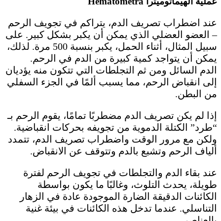
عملية الهيماتوميترا Hematometra
عند اضطراب تصريف الدم، يتراكم في تجويف الرحم
– العضو العضلي الذي يمكن أن يكبر بشكل كبير. على
سبيل المثال، أثناء الحمل، يكبر بنسبة 500 مرة. لذلك،
يمكن أن يتواجد كمية كبيرة من الدم في الرحم.
الدم السائل ومن ثم التجلطات التي تتكون منه يؤديان
إلى انقباض الرحم، مما يسبب ألمًا في الجزء السفلي
من البطن.
إذا لم يكن تصريف الدم مضطربًا تمامًا، يقوم الرحم بـ
“طرد” الكتلة الدموية من تجويفه بحركات انقباضية.
ولكن مع مرور الوقت واضطراب تصريف الدم، تتمدد
ألياف الرحم وتشبع بالدم وتتوقف عن الانقباض.
عند بقاء الدم والتجلطات في تجويف الرحم لفترة
طويلة، يحدث التلوث، وغالبًا ما يكون بواسطة
الكائنات الدقيقة الضارة الموجودة عادة في الزهار
التناسلي. عندما تدخل هذه الكائنات في بيئة غنية
بالعناصر.