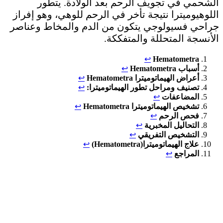
الشحمي في تجويف الرحم بعد الولادة. يتطور
اللوهيوميترا نتيجة تأخر في الرحم للوهي، وهو إفراز
جراحي فسيولوجي يتكون من الدم والمخاط وعناصر
الأنسجة المتحللة والمتفككة.
↩︎
Hematometra
أسباب Hematometra
↩︎
أعراض الهيماتوميترا Hematometra
↩︎
تصنيف ومراحل تطور الهيماتوميترا:
↩︎
المضاعفات
↩︎
تشخيص الهيماتوميترا Hematometra
↩︎
فحص الرحم
↩︎
التحاليل المخبرية
↩︎
التشخيص التفريقي
↩︎
علاج الهيماتوميترا(Hematometra)
↩︎
المراجع
↩︎