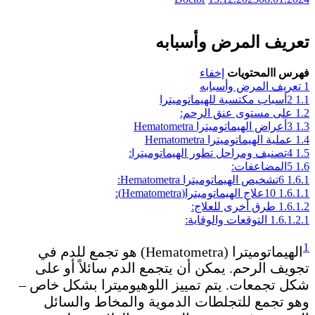
تعريف المرض وأسبابه
فهرس االمحتويات
إخفاء
1
تعريف المرض وأسبابه
1.1
2أسباب مكتسبة للهيماتوميترا
1.2
على مستوى عنق الرحم:
1.3
3أعراض الهيماتوميترا Hematometra
1.4
عملية الهيماتوميترا Hematometra
1.5
4تصنيف ومراحل تطور الهيماتوميترا:
1.6
5المضاعفات:
1.6.1
6تشخيص الهيماتوميترا Hematometra:
1.6.1.1
10علاج الهيماتوميترا(Hematometra):
1.6.1.2
طرق أخرى للعلاج:
1.6.1.2.1
التوقعات والوقاية:
1
الهيماتوميترا (Hematometra) هو تجمع للدم في
تجويف الرحم. يمكن أن يتجمع الدم سائلاً أو على
شكل تجمعات. يتم تمييز اللوهيوميترا بشكل خاص –
وهو تجمع للتجلطات الدموية والمخاط والسائل