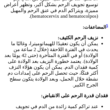
توسيع تجويف الرحم بشكل أكبر، وتظهر أعراض
مميزة، ويتراكم الدم في عنق الرحم والمهبل
(hematocervix and hematocolpos).
5
المضاعفات:
نزيف الرحم الكثيف:
يمكن أن يكون تعقيدًا للهيماتوميترا، وغالبًا ما
يحدث في الفترة اللاحقة (خلال 2 ساعة من
الولادة) أو في الفترة المتأخرة (حتى 42 يومًا بعد
الولادة). يعتمد خطورة النزيف بعد الولادة على
كمية فقدان الدم. يمكن أن يكون هؤلاء النزف
أكثر فتكًا، حيث تحصل الرحم على إمدادات دم
نشطة خلال الحمل، وبعد الولادة يتكون سطح
الجرح الكبير.
فقدان قدرة الرحم على الانقباض:
عند تراكم كمية زائدة من الدم في تجويف