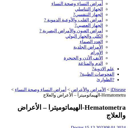
أمراض النساء وصحة النساء
الجهاز التناسلي
الجهاز التنفسي?
أمراض القلب والأوعية الدموية ?
الجهاز العصبي?
أمراض العيون والأمراض البصرية ?️
الكلى والجهاز البولي
الغدد الصماء
الأمراض الجلدية
الأورام
الأنف الأذن و الحنجرة
الدم والمناعة
علم الادوية?
الفحوصات الطبية?
?الطوارئ
iDisease
>
الأمراض والأعراض
>
أمراض النساء وصحة النساء
>
Hematometra-الهيماتوميترا – الأعراض والعلاج
Hematometra-الهيماتوميترا – الأعراض
والعلاج
Doctor
15.12.2023
08.01.2024