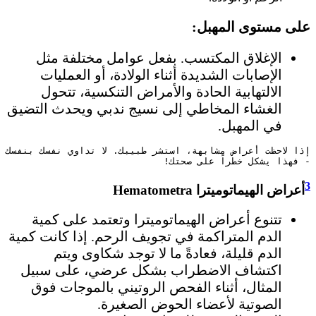
على مستوى المهبل:
الإغلاق المكتسب. بفعل عوامل مختلفة مثل
الإصابات الشديدة أثناء الولادة، أو العمليات
الالتهابية الحادة والأمراض التنكسية، تتحول
الغشاء المخاطي إلى نسيج ندبي ويحدث التضيق
في المهبل.
إذا لاحظت أعراض مشابهة، استشر طبيبك. لا تداوي نفسك بنفسك 
- فهذا يشكل خطراً على صحتك!
3
أعراض الهيماتوميترا Hematometra
تتنوع أعراض الهيماتوميترا وتعتمد على كمية
الدم المتراكمة في تجويف الرحم. إذا كانت كمية
الدم قليلة، فعادةً ما لا توجد شكاوى ويتم
اكتشاف الاضطراب بشكل عرضي، على سبيل
المثال، أثناء الفحص الروتيني بالموجات فوق
الصوتية لأعضاء الحوض الصغيرة.