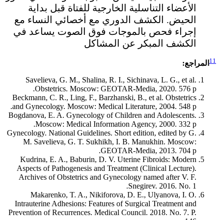
الأعضاء التناسلية الخارجية للفتاة قبل بداية
الحيض. الكشف الدوري مع أخصائي النساء مع
إجراء فحص بالموجات فوق الصوت يساعد في
الكشف المبكر عن المشاكل
11
المراجع:
Savelieva, G. M., Shalina, R. I., Sichinava, L. G., et al.
Obstetrics. Moscow: GEOTAR-Media, 2020. 576 p.
Beckmann, C. R., Ling, F., Barzhanski, B., et al. Obstetrics
and Gynecology. Moscow: Medical Literature, 2004. 548 p.
Bogdanova, E. A. Gynecology of Children and Adolescents.
Moscow: Medical Information Agency, 2000. 332 p.
Gynecology. National Guidelines. Short edition, edited by G.
M. Savelieva, G. T. Sukhikh, I. B. Manukhin. Moscow:
GEOTAR-Media, 2013. 704 p.
Kudrina, E. A., Baburin, D. V. Uterine Fibroids: Modern
Aspects of Pathogenesis and Treatment (Clinical Lecture).
Archives of Obstetrics and Gynecology named after V. F.
Snegirev. 2016. No. 1.
Makarenko, T. A., Nikiforova, D. E., Ulyanova, I. O.
Intrauterine Adhesions: Features of Surgical Treatment and
Prevention of Recurrences. Medical Council. 2018. No. 7. P.