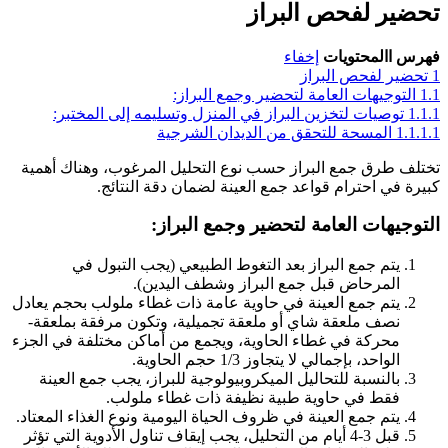
تحضير لفحص البراز
فهرس االمحتويات
إخفاء
1
تحضير لفحص البراز
1.1
التوجيهات العامة لتحضير وجمع البراز:
1.1.1
توصيات لتخزين البراز في المنزل وتسليمه إلى المختبر:
1.1.1.1
المسحة للتحقق من الديدان الشرجية
تختلف طرق جمع البراز حسب نوع التحليل المرغوب، وهناك أهمية
كبيرة في احترام قواعد جمع العينة لضمان دقة النتائج.
التوجيهات العامة لتحضير وجمع البراز:
يتم جمع البراز بعد التغوط الطبيعي (يجب التبول في
المرحاض قبل جمع البراز وشطف اليدين).
يتم جمع العينة في حاوية عامة ذات غطاء ملولب بحجم يعادل
نصف ملعقة شاي أو ملعقة تجميلية، وتكون مرفقة بملعقة-
محركة في غطاء الحاوية، ويجمع من أماكن مختلفة في الجزء
الواحد، بإجمالي لا يتجاوز 1/3 حجم الحاوية.
بالنسبة للتحاليل الميكروبيولوجية للبراز، يجب جمع العينة
فقط في حاوية طبية نظيفة ذات غطاء ملولب.
يتم جمع العينة في ظروف الحياة اليومية ونوع الغذاء المعتاد.
قبل 3-4 أيام من التحليل، يجب إيقاف تناول الأدوية التي تؤثر